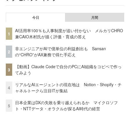
今日
月間
AI活用率100％も人事制度が追い付かない メルカリCHRO
1
兼CAIO木村氏が描く評価・育成の答え
非エンジニアがAIで億単位の利益創出も Sansan
2
の“CHRO”がAX兼務で得た手応え
【動画】Claude Codeで自分のPCにAI組織をコピペで作っ
3
てみよう
リアルなAIエージェントの現在地は Notion・Shopify・チ
4
ャネルトークら注目ITが集結
日本企業はDXの失敗を乗り越えられるか マイクロソフ
5
ト・NTTデータ・オラクルが探るAI時代の経営