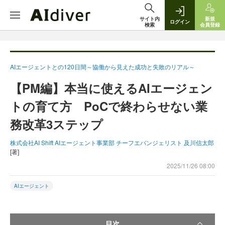
サイト内
新規
ログイン
検索
会員登録
AIエージェントとの120日間～協働から見えた成功と失敗のリアル～
【PM編】本当に使えるAIエージェン
トの育て方 PoCで終わらせない業
務改革3ステップ
株式会社AI Shift AIエージェント事業部 チーフエバンジェリスト 及川信太郎
[著]
2025/11/26 08:00
AIエージェント
目次