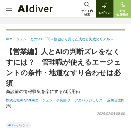
サイト内
新規
ログイン
検索
会員登録
AIエージェントとの120日間～協働から見えた成功と失敗のリアル～
【営業編】人とAIの判断ズレをなく
すには？ 管理職が使えるエージェ
ントの条件・地道なすり合わせは必
須
商談前の情報収集を楽にするAI活用術
株式会社AI Shift AIエージェント事業部 チーフエバンジェリスト 及川信太郎
[著]
2026/02/04 08:00
AIエージェント