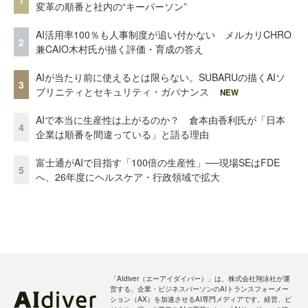
変革の順番と社内の“キーパーソン”
AI活用率100％も人事制度が追い付かない メルカリCHRO
2
兼CAIO木村氏が描く評価・育成の答え
AIが当たり前に使えるとは限らない。SUBARUの描くAIソ
3
ブリニティとセキュリティ・ガバナンス
NEW
AIで本当に生産性は上がるのか？ 倉本由香利氏が「日本
4
企業は順番を間違っている」と語る理由
富士通がAIで目指す「100倍の生産性」──現場SEはFDE
5
へ、26年度にヘルスケア・行政領域で拡大
「AIdiver（エーアイダイバー）」は、株式会社翔泳社が運
営する、企業・ビジネスパーソンのAIトランスフォーメー
ション（AX）を加速させるAI専門メディアです。経営、ビ