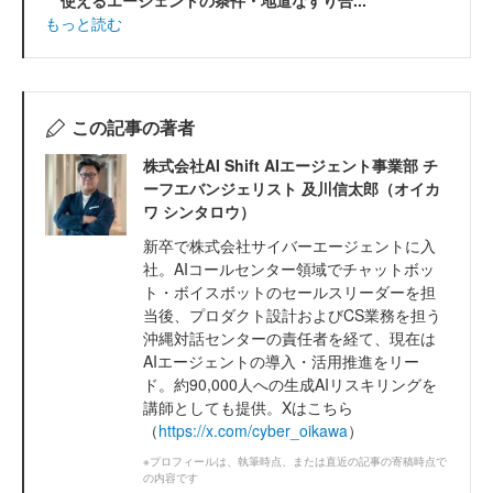
使えるエージェントの条件・地道なすり合...
もっと読む
この記事の著者
株式会社AI Shift AIエージェント事業部 チ
ーフエバンジェリスト 及川信太郎（オイカ
ワ シンタロウ）
新卒で株式会社サイバーエージェントに入
社。AIコールセンター領域でチャットボッ
ト・ボイスボットのセールスリーダーを担
当後、プロダクト設計およびCS業務を担う
沖縄対話センターの責任者を経て、現在は
AIエージェントの導入・活用推進をリー
ド。約90,000人への生成AIリスキリングを
講師としても提供。Xはこちら
（
https://x.com/cyber_oikawa
）
※プロフィールは、執筆時点、または直近の記事の寄稿時点で
の内容です