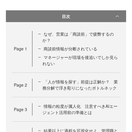
目次
なぜ、営業は「商談前」で疲弊するの
か？
Page
1
商談前情報が分断されている
マネージャーが現場を後追いでしか見ら
れない
「人が情報を探す」前提は正解か？ 業
Page
2
務分解で浮き彫りになったボトルネック
情報の粒度が属人化 注意すべきAIエー
Page
3
ジェント活用前の準備とは
結果以上に過程を可視化せよ 管理職と