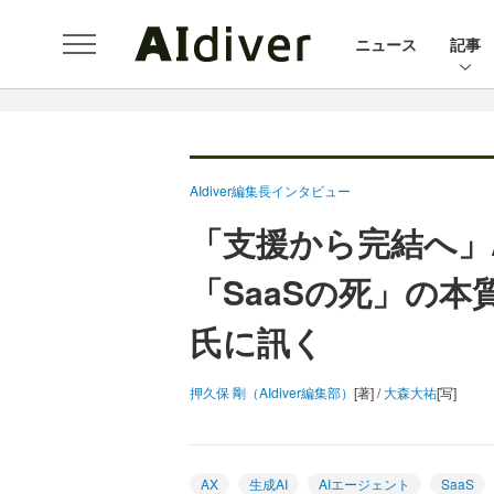
ニュース
記事
AIdiver編集長インタビュー
「支援から完結へ」
「SaaSの死」の本質
氏に訊く
押久保 剛（AIdiver編集部）
[著] /
大森大祐
[写]
AX
生成AI
AIエージェント
SaaS