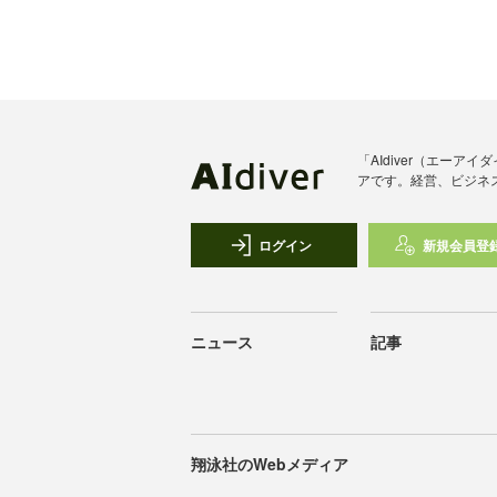
「AIdiver（エー
アです。経営、ビジネ
ログイン
新規会員登
ニュース
記事
翔泳社のWebメディア