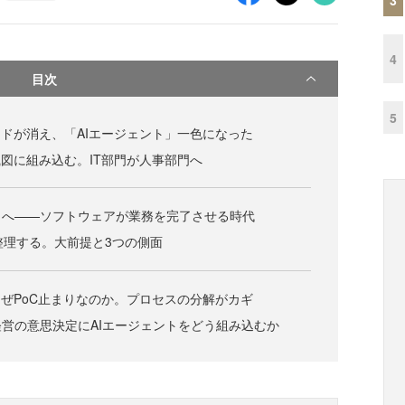
4
目次
5
ードが消え、「AIエージェント」一色になった
織図に組み込む。IT部門が人事部門へ
」へ——ソフトウェアが業務を完了させる時代
d」を整理する。大前提と3つの側面
なぜPoC止まりなのか。プロセスの分解がカギ
営の意思決定にAIエージェントをどう組み込むか