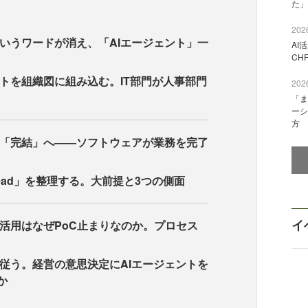
た」
2026
というワードが消え、「AIエージェント」一
AI
CH
ントを組織図に組み込む。IT部門が人事部門
2026
「ま
ーシ
方
「完結」へ——ソフトウェアが業務を完了
s Dead」を整理する。大前提と3つの側面
イ
I活用はなぜPoC止まりなのか。プロセス
従う。経営の意思決定にAIエージェントを
か