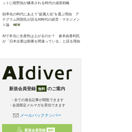
ットに暗黙知が継承される時代の成長戦略
効率化の時代にあえて“超属人化”を選ぶ理由 ア
ナグラム阿部氏が語るAI時代の経営・マネジメン
ト論
NEW
AIで本当に生産性は上がるのか？ 倉本由香利氏
が「日本企業は順番を間違っている」と語る理由
新規会員登録
のご案内
無料
・全ての過去記事が閲覧できます
・会員限定メルマガを受信できます
メールバックナンバー
新規会員登録
無料