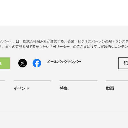
アイダイバー）」は、株式会社翔泳社が運営する、企業・ビジネスパーソンのAIトランス
ス、日々の業務をAIで変革したい「AIリーダー」の皆さまに役立つ実践的なコンテ
メールバックナンバー
記
録
イベント
特集
動画