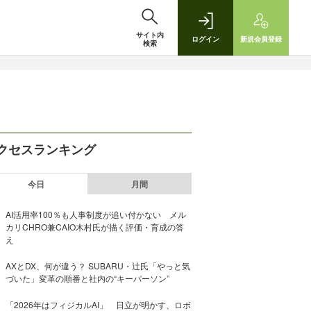
サイト内
ログイン
新規
会員登録
検索
クセスランキング
今日
月間
AI活用率100％も人事制度が追い付かない メル
カリCHRO兼CAIO木村氏が描く評価・育成の答
え
AXとDX、何が違う？ SUBARU・辻氏「やっと気
づいた」変革の順番と社内の“キーパーソン”
「2026年はフィジカルAI」 日立が明かす、ロボ