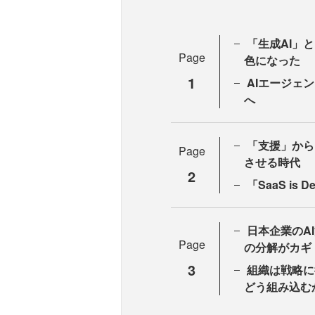
「生成AI」
Page
色になった
1
AIエージェ
へ
「支援」から
Page
させる時代
2
「SaaS i
日本企業のA
Page
の分解がカギ
3
組織は戦略に
どう組み込む