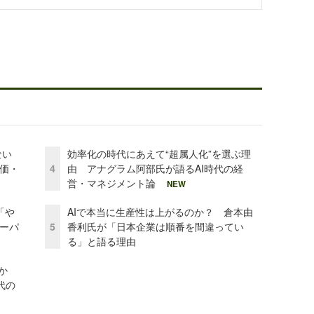
かない
効率化の時代にあえて“超属人化”を選ぶ理
評価・
4
由 アナグラム阿部氏が語るAI時代の経
営・マネジメント論
NEW
「や
AIで本当に生産性は上がるのか？ 倉本由
ーパ
5
香利氏が「日本企業は順番を間違ってい
る」と語る理由
か
代の