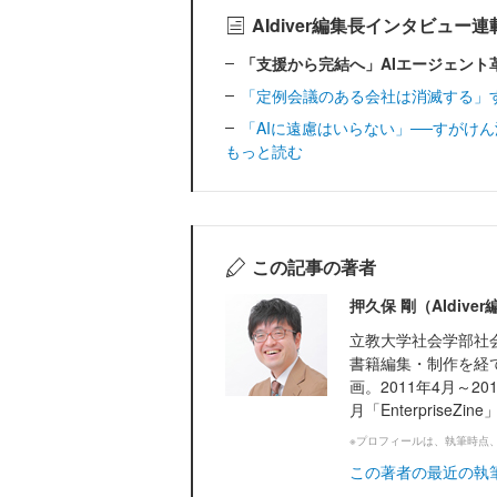
AIdiver編集長インタビュー
「支援から完結へ」AIエージェント革命
「定例会議のある会社は消滅する」すがけ
「AIに遠慮はいらない」──すがけん流、
もっと読む
この記事の著者
押久保 剛（AIdiv
立教大学社会学部社
書籍編集・制作を経て、
画。2011年4月～201
月「EnterpriseZi
※プロフィールは、執筆時点
この著者の最近の執