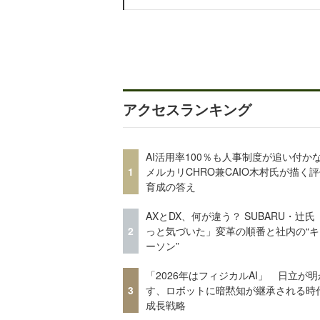
アクセスランキング
AI活用率100％も人事制度が追い付
1
メルカリCHRO兼CAIO木村氏が描く
育成の答え
AXとDX、何が違う？ SUBARU・辻氏
2
っと気づいた」変革の順番と社内の“キ
ーソン”
「2026年はフィジカルAI」 日立が明
3
す、ロボットに暗黙知が継承される時
成長戦略