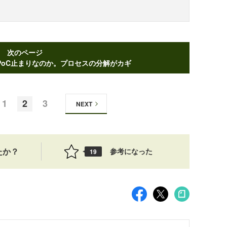
次のページ
PoC止まりなのか。プロセスの分解がカギ
1
2
3
NEXT
たか？
参考になった
19