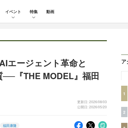
イベント
特集
動画
AIエージェント革命と
ア
──『THE MODEL』福田
1
更新日: 2026/08/03
公開日: 2026/05/20
2
福田康隆
3