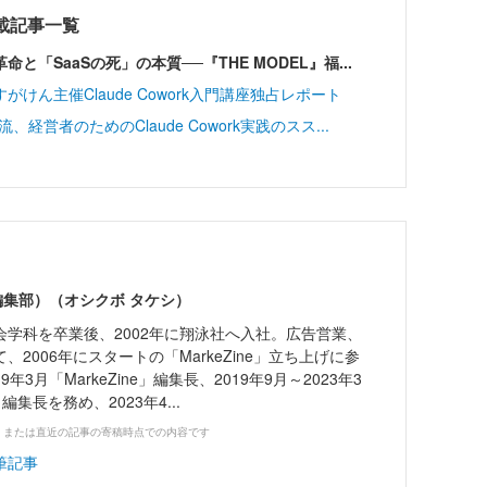
連載記事一覧
と「SaaSの死」の本質──『THE MODEL』福...
ん主催Claude Cowork入門講座独占レポート
経営者のためのClaude Cowork実践のスス...
er編集部）（オシクボ タケシ）
会学科を卒業後、2002年に翔泳社へ入社。広告営業、
2006年にスタートの「MarkeZine」立ち上げに参
9年3月「MarkeZine」編集長、2019年9月～2023年3
ne」編集長を務め、2023年4...
、または直近の記事の寄稿時点での内容です
筆記事