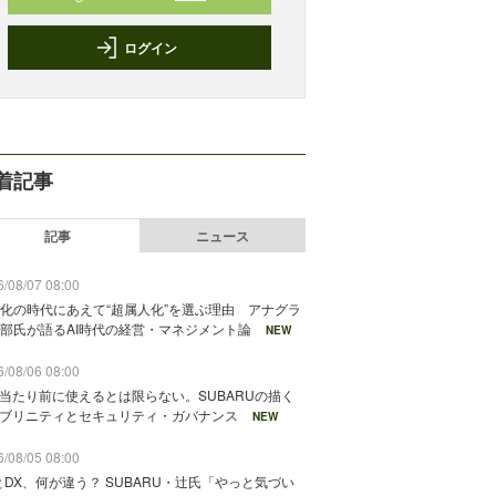
ログイン
着記事
記事
ニュース
/08/07 08:00
化の時代にあえて“超属人化”を選ぶ理由 アナグラ
部氏が語るAI時代の経営・マネジメント論
NEW
/08/06 08:00
が当たり前に使えるとは限らない。SUBARUの描く
ソブリニティとセキュリティ・ガバナンス
NEW
/08/05 08:00
とDX、何が違う？ SUBARU・辻氏「やっと気づい