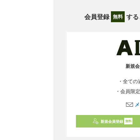
会員登録
する
無料
新規会
・全ての
・会員限
メ
新規会員登録
無料