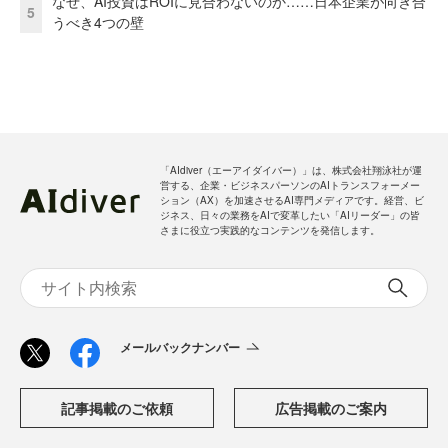
なぜ、AI投資はROIに見合わないのか……日本企業が向き合
5
うべき4つの壁
「AIdiver（エーアイダイバー）」は、株式会社翔泳社が運
営する、企業・ビジネスパーソンのAIトランスフォーメー
ション（AX）を加速させるAI専門メディアです。経営、ビ
ジネス、日々の業務をAIで変革したい「AIリーダー」の皆
さまに役立つ実践的なコンテンツを発信します。
メールバックナンバー
記事掲載のご依頼
広告掲載のご案内