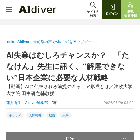
サイト内
新規
ログイン
検索
会員登録
Inside AIdiver 最前線の声でAIの“今”をアップデート。
AI失業はむしろチャンスか？ 「た
なけん」先生に訊く、“解雇できな
い”日本企業に必要な人材戦略
【動画】AIに代替される前提のキャリア形成とは／法政大学
大学院 田中研之輔教授
藤井有生（AIdiver編集部）
[著]
2026/05/29 08:00
キャリア
人材戦略
動画
人事
目次