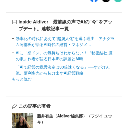
Inside AIdiver 最前線の声でAIの“今”をアッ
プデート。連載記事一覧
効率化の時代にあえて“超属人化”を選ぶ理由 アナグラ
ム阿部氏が語るAI時代の経営・マネジメ...
AIに「壁ドン」の気持ちはわからない！『秘密結社 鷹
の爪』作者が語る日本IPの課題とAI時...
「AIで経営の意思決定は30倍速くなる」──すがけん
流、薄利多売から抜け出すAI経営戦略
もっと読む
この記事の著者
藤井有生（AIdiver編集部）（フジイ ユウ
キ）