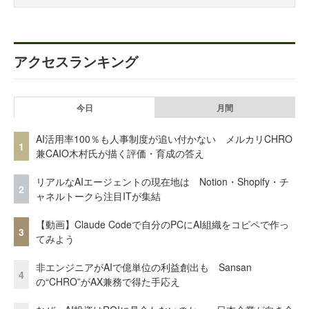
アクセスランキング
今日
月間
AI活用率100％も人事制度が追い付かない メルカリCHRO
1
兼CAIO木村氏が描く評価・育成の答え
リアルなAIエージェントの現在地は Notion・Shopify・チ
2
ャネルトークら注目ITが集結
【動画】Claude Codeで自分のPCにAI組織をコピペで作っ
3
てみよう
非エンジニアがAIで億単位の利益創出も Sansan
4
の“CHRO”がAX兼務で得た手応え