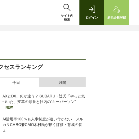
サイト内
ログイン
新規
会員登録
検索
クセスランキング
今日
月間
AXとDX、何が違う？ SUBARU・辻氏「やっと気
づいた」変革の順番と社内の“キーパーソン”
NEW
AI活用率100％も人事制度が追い付かない メル
カリCHRO兼CAIO木村氏が描く評価・育成の答
え