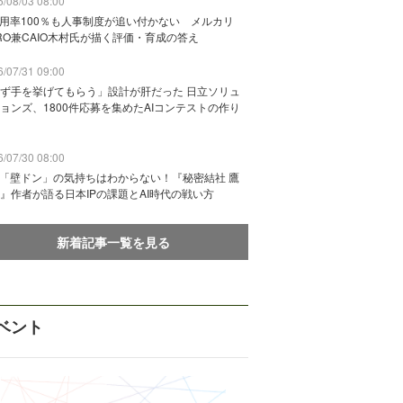
/08/03 08:00
活用率100％も人事制度が追い付かない メルカリ
RO兼CAIO木村氏が描く評価・育成の答え
/07/31 09:00
ず手を挙げてもらう」設計が肝だった 日立ソリュ
ョンズ、1800件応募を集めたAIコンテストの作り
/07/30 08:00
に「壁ドン」の気持ちはわからない！『秘密結社 鷹
』作者が語る日本IPの課題とAI時代の戦い方
新着記事一覧を見る
ベント