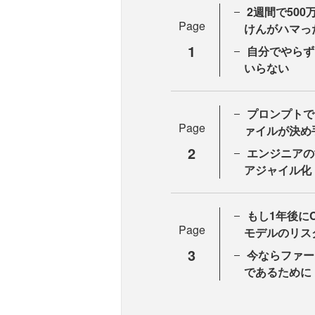
2週間で500
Page
けんがハマっ
1
自分でやらず
いらない
プロンプトで
Page
ァイルが決め
2
エンジニアの
アジャイル化
もし1年後にC
Page
モデルのリス
3
今ならファー
であるために