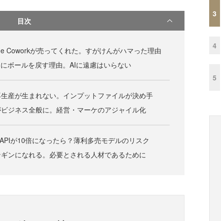
3
目次
4
ude Coworkが売ってくれた。すがけんがハマった理由
Iにボールを戻す理由。AIに遠慮はいらない
5
再生産が生まれない。インプットファイルが決め手
がビジネス全般に。経営・マーケのアジャイル化
eのAPIが10倍になったら？薄利多売モデルのリスク
ンギンになれる。必要とされる人材であるために