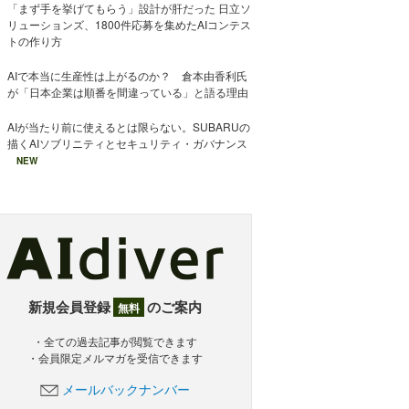
「まず手を挙げてもらう」設計が肝だった 日立ソ
リューションズ、1800件応募を集めたAIコンテス
トの作り方
AIで本当に生産性は上がるのか？ 倉本由香利氏
が「日本企業は順番を間違っている」と語る理由
AIが当たり前に使えるとは限らない。SUBARUの
描くAIソブリニティとセキュリティ・ガバナンス
NEW
新規会員登録
のご案内
無料
・全ての過去記事が閲覧できます
・会員限定メルマガを受信できます
メールバックナンバー