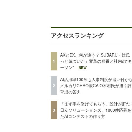
アクセスランキング
AXとDX、何が違う？ SUBARU・辻氏
1
っと気づいた」変革の順番と社内の“キ
ーソン”
NEW
AI活用率100％も人事制度が追い付
2
メルカリCHRO兼CAIO木村氏が描く
育成の答え
「まず手を挙げてもらう」設計が肝だ
3
日立ソリューションズ、1800件応募
たAIコンテストの作り方