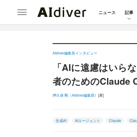
ニュース
記事
AIdiver編集長インタビュー
「AIに遠慮はいら
者のためのClaude
押久保 剛（AIdiver編集部）
[著]
生成AI
AIエージェント
Claude
Cla