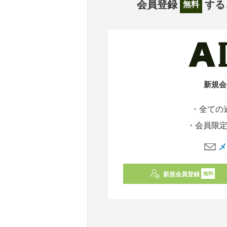
会員登録
する
無料
新規会
・全ての
・会員限
メ
新規会員登録
無料