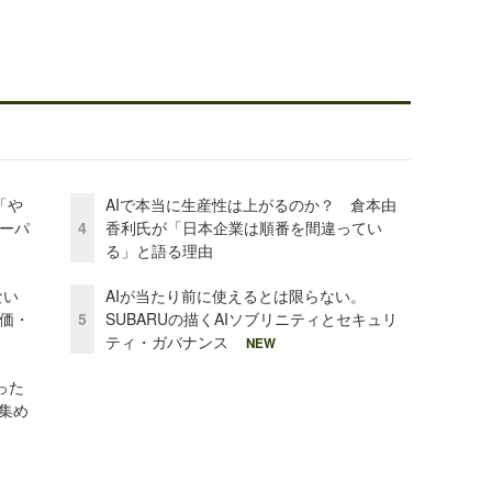
「や
AIで本当に生産性は上がるのか？ 倉本由
ーパ
4
香利氏が「日本企業は順番を間違ってい
る」と語る理由
かない
AIが当たり前に使えるとは限らない。
評価・
5
SUBARUの描くAIソブリニティとセキュリ
ティ・ガバナンス
NEW
った
を集め