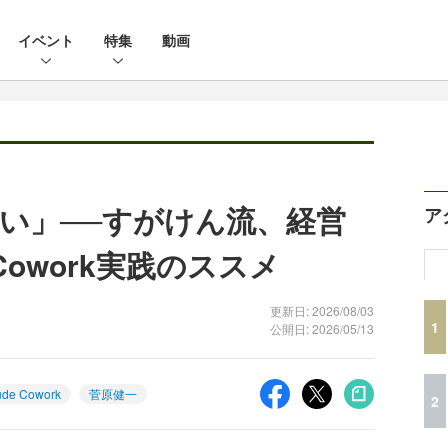
イベント
特集
動画
ない」──すがけん流、経営
ア
 Cowork実践のススメ
更新日: 2026/08/03
1
公開日: 2026/05/13
ude Cowork
菅原健一
2