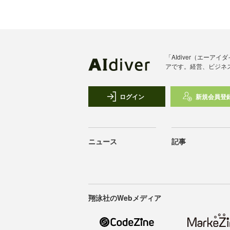
「AIdiver（エー
アです。経営、ビジネ
ログイン
新規会員登
ニュース
記事
翔泳社のWebメディア