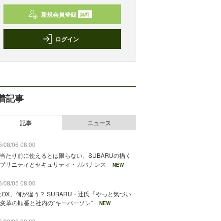
新規会員登録
無料
ログイン
着記事
記事
ニュース
/08/06 08:00
が当たり前に使えるとは限らない。SUBARUの描く
ソブリニティとセキュリティ・ガバナンス
NEW
/08/05 08:00
とDX、何が違う？ SUBARU・辻氏「やっと気づい
変革の順番と社内の“キーパーソン”
NEW