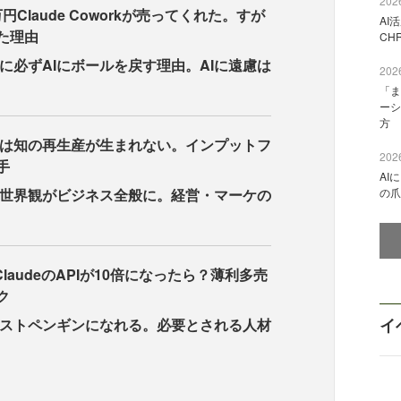
2026
万円Claude Coworkが売ってくれた。すが
AI
た理由
CH
に必ずAIにボールを戻す理由。AIに遠慮は
2026
「ま
ーシ
方
は知の再生産が生まれない。インプットフ
2026
手
AI
世界観がビジネス全般に。経営・マーケの
の爪
laudeのAPIが10倍になったら？薄利多売
ク
イ
ストペンギンになれる。必要とされる人材