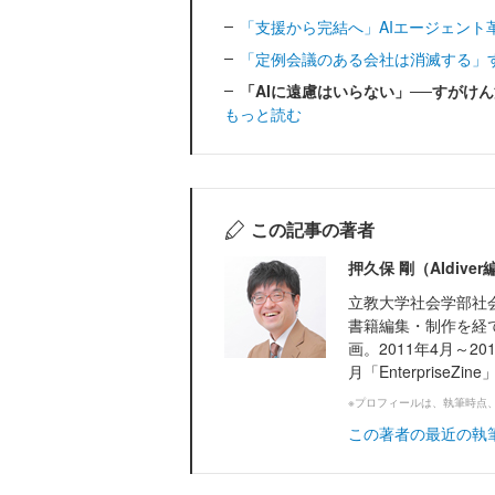
「支援から完結へ」AIエージェント革命と
「定例会議のある会社は消滅する」すがけ
「AIに遠慮はいらない」──すがけん流、
もっと読む
この記事の著者
押久保 剛（AIdiv
立教大学社会学部社
書籍編集・制作を経て、
画。2011年4月～201
月「EnterpriseZi
※プロフィールは、執筆時点
この著者の最近の執