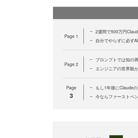
2週間で500万円Cla
Page
1
自分でやらずに必ずA
プロンプトでは知の
Page
2
エンジニアの世界観
Page
もし1年後にClaud
3
今ならファーストペ