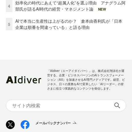
効率化の時代にあえて“超属人化”を選ぶ理由 アナグラム阿
4
部氏が語るAI時代の経営・マネジメント論
NEW
AIで本当に生産性は上がるのか？ 倉本由香利氏が「日本
5
企業は順番を間違っている」と語る理由
「AIdiver（エーアイダイバー）」は、株式会社翔泳社が運
営する、企業・ビジネスパーソンのAIトランスフォーメー
ション（AX）を加速させるAI専門メディアです。経営、ビ
ジネス、日々の業務をAIで変革したい「AIリーダー」の皆
さまに役立つ実践的なコンテンツを発信します。
メールバックナンバー