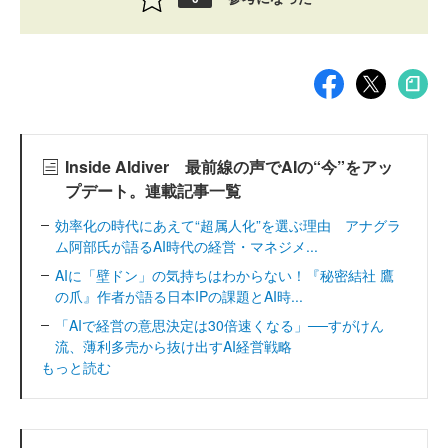
Inside AIdiver 最前線の声でAIの“今”をアッ
プデート。連載記事一覧
効率化の時代にあえて“超属人化”を選ぶ理由 アナグラ
ム阿部氏が語るAI時代の経営・マネジメ...
AIに「壁ドン」の気持ちはわからない！『秘密結社 鷹
の爪』作者が語る日本IPの課題とAI時...
「AIで経営の意思決定は30倍速くなる」──すがけん
流、薄利多売から抜け出すAI経営戦略
もっと読む