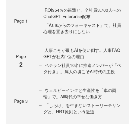
ROI954％の衝撃と、全社員3,700人への
ChatGPT Enterprise配布
Page
1
「As isからのフォーキャスト」で、社員
心理を置き去りにしない
人事こそが最もAIを使い倒す。人事FAQ
Page
GPTが社内1位の理由
2
ベテラン社員10名に推進メンバーが「ベ
タ付き」。属人の塊こそAI時代の主役
ウェルビーイングと生産性を「車の両
輪」で。AI時代の幸せな働き方
Page
3
「しらけ」を生まないストーリーテリン
グと、HRT原則という近道