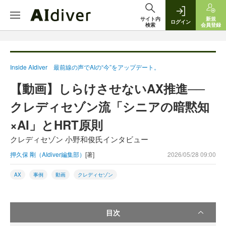
サイト内
新規
ログイン
検索
会員登録
Inside AIdiver 最前線の声でAIの“今”をアップデート。
【動画】しらけさせないAX推進──
クレディセゾン流「シニアの暗黙知
×AI」とHRT原則
クレディセゾン 小野和俊氏インタビュー
押久保 剛（AIdiver編集部）
[著]
2026/05/28 09:00
AX
事例
動画
クレディセゾン
目次