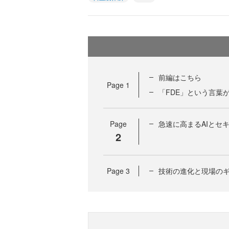
前編はこちら
Page
1
「FDE」という言葉
Page
急速に高まるAIとセ
2
Page
3
技術の進化と現場のギ