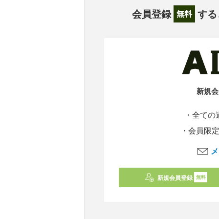
会員登録
する
無料
新規会
・全ての
・会員限
メ
新規会員登録
無料