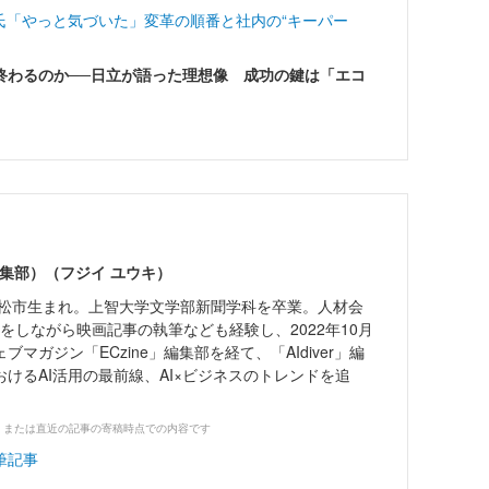
・辻氏「やっと気づいた」変革の順番と社内の“キーパー
で終わるのか──日立が語った理想像 成功の鍵は「エコ
r編集部）（フジイ ユウキ）
高松市生まれ。上智大学文学部新聞学科を卒業。人材会
をしながら映画記事の執筆なども経験し、2022年10月
マガジン「ECzine」編集部を経て、「AIdiver」編
けるAI活用の最前線、AI×ビジネスのトレンドを追
、または直近の記事の寄稿時点での内容です
筆記事