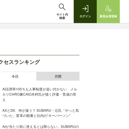
サイト内
ログイン
新規
会員登録
検索
クセスランキング
今日
月間
AI活用率100％も人事制度が追い付かない メル
カリCHRO兼CAIO木村氏が描く評価・育成の答
え
AXとDX、何が違う？ SUBARU・辻氏「やっと気
づいた」変革の順番と社内の“キーパーソン”
AIが当たり前に使えるとは限らない。SUBARUの