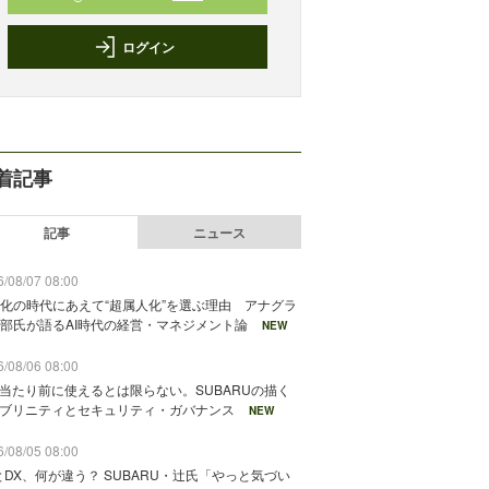
ログイン
着記事
記事
ニュース
/08/07 08:00
化の時代にあえて“超属人化”を選ぶ理由 アナグラ
部氏が語るAI時代の経営・マネジメント論
NEW
/08/06 08:00
が当たり前に使えるとは限らない。SUBARUの描く
ソブリニティとセキュリティ・ガバナンス
NEW
/08/05 08:00
とDX、何が違う？ SUBARU・辻氏「やっと気づい