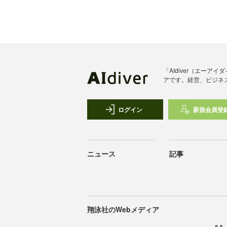
「AIdiver（エー
アです。経営、ビジネ
ログイン
新規会員登
ニュース
記事
翔泳社のWebメディア