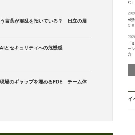
た」
2026
AI
いう言葉が混乱を招いている？ 日立の展
CH
2026
「ま
AIとセキュリティへの危機感
ーシ
方
現場のギャップを埋めるFDE チーム体
イ