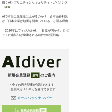
描くAIソブリニティとセキュリティ・ガバナンス
NEW
AIで本当に生産性は上がるのか？ 倉本由香利氏
が「日本企業は順番を間違っている」と語る理由
「2026年はフィジカルAI」 日立が明かす、ロボ
ットに暗黙知が継承される時代の成長戦略
新規会員登録
のご案内
無料
・全ての過去記事が閲覧できます
・会員限定メルマガを受信できます
メールバックナンバー
新規会員登録
無料