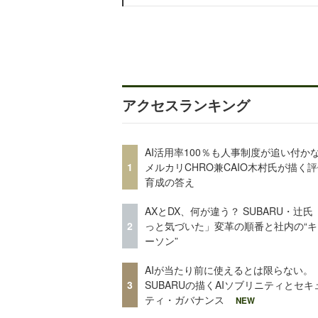
アクセスランキング
AI活用率100％も人事制度が追い付
1
メルカリCHRO兼CAIO木村氏が描く
育成の答え
AXとDX、何が違う？ SUBARU・辻氏
2
っと気づいた」変革の順番と社内の“キ
ーソン”
AIが当たり前に使えるとは限らない。
3
SUBARUの描くAIソブリニティとセキ
ティ・ガバナンス
NEW