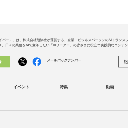
アイダイバー）」は、株式会社翔泳社が運営する、企業・ビジネスパーソンのAIトランス
ス、日々の業務をAIで変革したい「AIリーダー」の皆さまに役立つ実践的なコンテ
メールバックナンバー
記
録
イベント
特集
動画