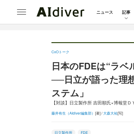
ニュース
記事
CxOトーク
日本のFDEは“ラ
──日立が語った理
ステム」
【対談】日立製作所 吉田順氏×博報堂ＤＹ
藤井有生（AIdiver編集部）
[著] /
大森大祐
[写]
日立製作所
FDE