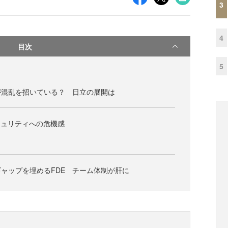
3
4
目次
5
が混乱を招いている？ 日立の展開は
キュリティへの危機感
ャップを埋めるFDE チーム体制が肝に