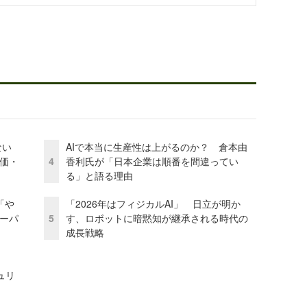
かない
AIで本当に生産性は上がるのか？ 倉本由
評価・
4
香利氏が「日本企業は順番を間違ってい
る」と語る理由
「や
「2026年はフィジカルAI」 日立が明か
ーパ
5
す、ロボットに暗黙知が継承される時代の
成長戦略
ュリ