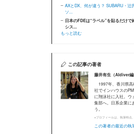
AXとDX、何が違う？ SUBARU
ソ...
日本のFDEは“ラベル”を貼るだけ
シス...
もっと読む
この記事の著者
藤井有生（AIdive
1997年、香川県
社でインハウスのPM
に翔泳社に入社。ウェブ
集部へ。日系企業にお
う。
※プロフィールは、執筆時点
この著者の最近の執