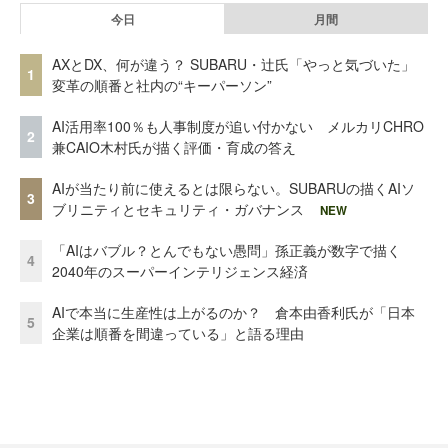
今日
月間
AXとDX、何が違う？ SUBARU・辻氏「やっと気づいた」
1
変革の順番と社内の“キーパーソン”
AI活用率100％も人事制度が追い付かない メルカリCHRO
2
兼CAIO木村氏が描く評価・育成の答え
AIが当たり前に使えるとは限らない。SUBARUの描くAIソ
3
ブリニティとセキュリティ・ガバナンス
NEW
「AIはバブル？とんでもない愚問」孫正義が数字で描く
4
2040年のスーパーインテリジェンス経済
AIで本当に生産性は上がるのか？ 倉本由香利氏が「日本
5
企業は順番を間違っている」と語る理由