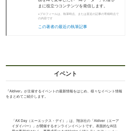
まに役立つコンテンツを発信します。
※プロフィールは、執筆時点、または直近の記事の寄稿時点で
の内容です
この著者の最近の執筆記事
イベント
『AIdiver』が主催するイベントの最新情報をはじめ、様々なイベント情報
をまとめてご紹介します。
「AX Day（エーエックス・デイ）」は、翔泳社の「AIdiver（エーア
イダイバー）」が開催するオンラインイベントです。表面的なAI活
用の事例ではなく、事業成長にまで結びつく“AIトランスフォーメー