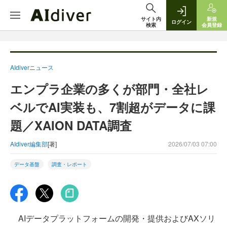
サイト内
新規
ログイン
検索
会員登録
AIdiverニュース
エンプラ企業の多くが部門・全社レ
ベルでAI実装も、7割超がデータに課
題／XAION DATA調査
AIdiver編集部
[著]
2026/07/03 07:00
データ基盤
調査・レポート
AIデータプラットフォームの開発・提供およびAXソリ