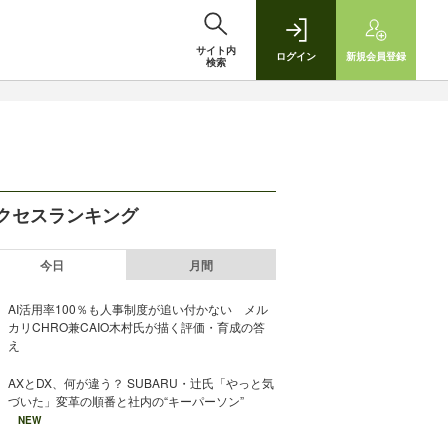
サイト内
ログイン
新規
会員登録
検索
クセスランキング
今日
月間
AI活用率100％も人事制度が追い付かない メル
カリCHRO兼CAIO木村氏が描く評価・育成の答
え
AXとDX、何が違う？ SUBARU・辻氏「やっと気
づいた」変革の順番と社内の“キーパーソン”
NEW