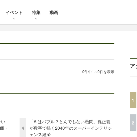
イベント
特集
動画
ア
0件中1～0件を表示
1
かない
「AIはバブル？とんでもない愚問」孫正義
2
評価・
4
が数字で描く2040年のスーパーインテリジ
ェンス経済