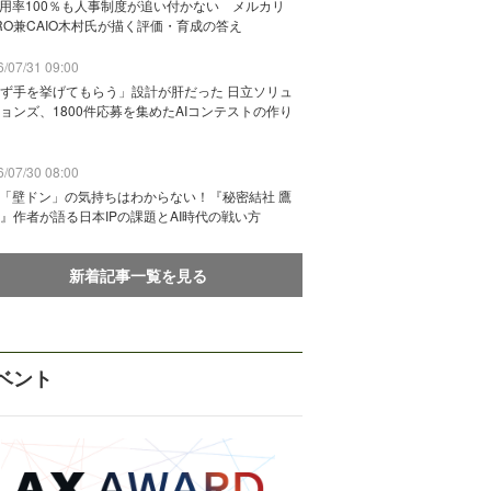
活用率100％も人事制度が追い付かない メルカリ
RO兼CAIO木村氏が描く評価・育成の答え
/07/31 09:00
ず手を挙げてもらう」設計が肝だった 日立ソリュ
ョンズ、1800件応募を集めたAIコンテストの作り
/07/30 08:00
に「壁ドン」の気持ちはわからない！『秘密結社 鷹
』作者が語る日本IPの課題とAI時代の戦い方
新着記事一覧を見る
ベント