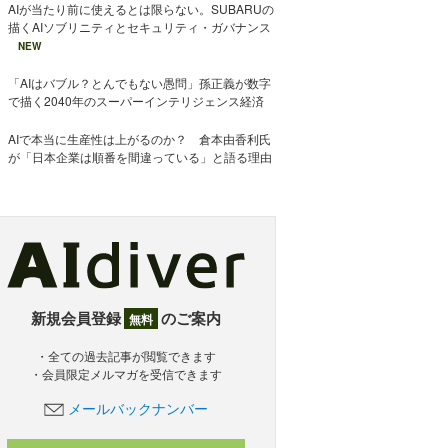
AIが当たり前に使えるとは限らない。SUBARUの
描くAIソブリニティとセキュリティ・ガバナンス
NEW
「AIはバブル？とんでもない愚問」孫正義が数字
で描く2040年のスーパーインテリジェンス経済
AIで本当に生産性は上がるのか？ 倉本由香利氏
が「日本企業は順番を間違っている」と語る理由
新規会員登録
のご案内
無料
・全ての過去記事が閲覧できます
・会員限定メルマガを受信できます
メールバックナンバー