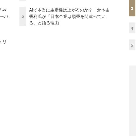
3
「や
AIで本当に生産性は上がるのか？ 倉本由
ーパ
5
香利氏が「日本企業は順番を間違ってい
る」と語る理由
4
ュリ
5