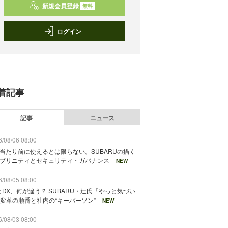
新規会員登録
無料
ログイン
着記事
記事
ニュース
/08/06 08:00
が当たり前に使えるとは限らない。SUBARUの描く
ソブリニティとセキュリティ・ガバナンス
NEW
/08/05 08:00
とDX、何が違う？ SUBARU・辻氏「やっと気づい
変革の順番と社内の“キーパーソン”
NEW
/08/03 08:00