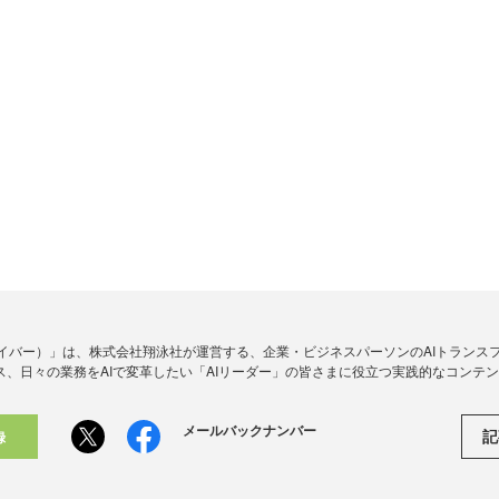
アイダイバー）」は、株式会社翔泳社が運営する、企業・ビジネスパーソンのAIトランス
ス、日々の業務をAIで変革したい「AIリーダー」の皆さまに役立つ実践的なコンテ
メールバックナンバー
記
録