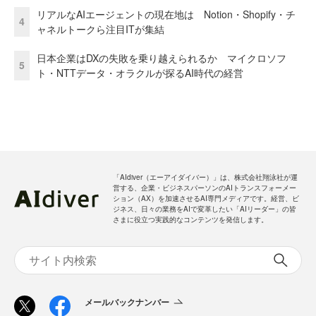
リアルなAIエージェントの現在地は Notion・Shopify・チ
4
ャネルトークら注目ITが集結
日本企業はDXの失敗を乗り越えられるか マイクロソフ
5
ト・NTTデータ・オラクルが探るAI時代の経営
「AIdiver（エーアイダイバー）」は、株式会社翔泳社が運
営する、企業・ビジネスパーソンのAIトランスフォーメー
ション（AX）を加速させるAI専門メディアです。経営、ビ
ジネス、日々の業務をAIで変革したい「AIリーダー」の皆
さまに役立つ実践的なコンテンツを発信します。
メールバックナンバー