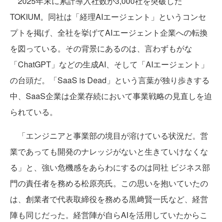
2025年末に累計導入社数が3,000社を突破した
TOKIUM。同社は「経理AIエージェント」というコンセ
プトを掲げ、全社を挙げてAIエージェント企業への転換
を図っている。その背景にあるのは、言わずもがな
「ChatGPT」などの生成AI、そして「AIエージェント」
の台頭だ。「SaaS is Dead」という言葉が独り歩きする
中、SaaS企業は企業存続において事業戦略の見直しを迫
られている。
「エンジニアと事業部の境目が溶けている状況だ。営
業であっても開発のナレッジがないと生きていけなくな
る」と、強い危機感をあらわにするのは同社 ビジネス部
門の責任者を務める松原亮氏。この思いを抱いていたの
は、創業者で代表取締役を務める黒﨑賢一氏など、経営
陣も同じだった。経営陣が自らAIを活用していたからこ