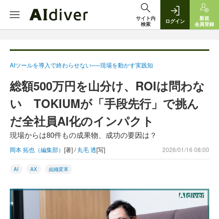
サイト内
新規
ログイン
検索
会員登録
AIツールを導入で終わらせない──現場を動かす実践知
総額500万円を山分け、ROIは問わな
い TOKIUMが「手段先行」で挑ん
だ全社員AI化のインパクト
現場からは80件もの成果物、成功の要因は？
岡本 拓也（編集部）
[著] /
丸毛 透
[写]
2026/01/16 08:00
AI
AX
組織変革