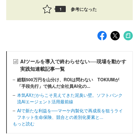
参考になった
1
AIツールを導入で終わらせない──現場を動かす
実践知連載記事一覧
総額500万円を山分け、ROIは問わない TOKIUMが
「手段先行」で挑んだ全社員AI化の...
本気AXだからこそ見えてきた泥臭い壁。ソフトバンク
流AIエージェント活用最前線
AIで新たな利益を──マーケ内製化で再成長を狙うライ
フネット生命保険、競合との差別化要素と...
もっと読む