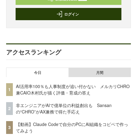
ログイン
アクセスランキング
今日
月間
AI活用率100％も人事制度が追い付かない メルカリCHRO
1
兼CAIO木村氏が描く評価・育成の答え
非エンジニアがAIで億単位の利益創出も Sansan
2
の“CHRO”がAX兼務で得た手応え
【動画】Claude Codeで自分のPCにAI組織をコピペで作っ
3
てみよう