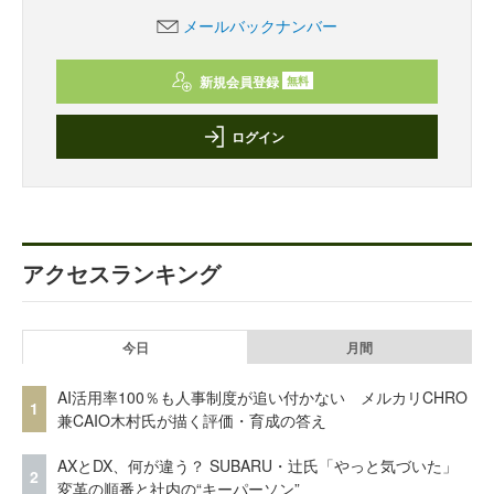
メールバックナンバー
新規会員登録
無料
ログイン
アクセスランキング
今日
月間
AI活用率100％も人事制度が追い付かない メルカリCHRO
1
兼CAIO木村氏が描く評価・育成の答え
AXとDX、何が違う？ SUBARU・辻氏「やっと気づいた」
2
変革の順番と社内の“キーパーソン”