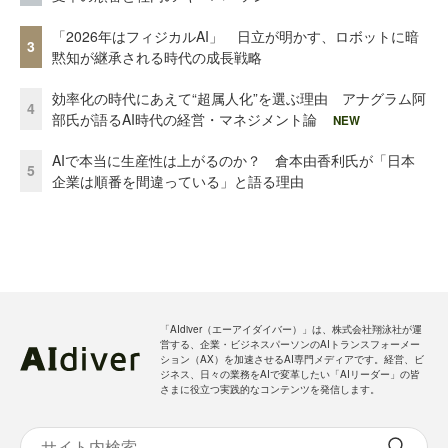
「2026年はフィジカルAI」 日立が明かす、ロボットに暗
3
黙知が継承される時代の成長戦略
効率化の時代にあえて“超属人化”を選ぶ理由 アナグラム阿
4
部氏が語るAI時代の経営・マネジメント論
NEW
AIで本当に生産性は上がるのか？ 倉本由香利氏が「日本
5
企業は順番を間違っている」と語る理由
「AIdiver（エーアイダイバー）」は、株式会社翔泳社が運
営する、企業・ビジネスパーソンのAIトランスフォーメー
ション（AX）を加速させるAI専門メディアです。経営、ビ
ジネス、日々の業務をAIで変革したい「AIリーダー」の皆
さまに役立つ実践的なコンテンツを発信します。