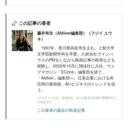
この記事の著者
藤井有生（AIdiver編集部）（フジイ ユウ
キ）
1997年、香川県高松市生まれ。上智大学
文学部新聞学科を卒業。人材会社でインハ
ウスのPMをしながら映画記事の執筆なども
経験し、2022年10月に翔泳社に入社。ウェ
ブマガジン「ECzine」編集部を経て、
「AIdiver」編集部へ。日系企業におけるAI
活用の最前線、AI×ビジネスのトレンドを追
う。
※プロフィールは、執筆時点、または直近の記事の寄稿時点で
の内容です
この著者の最近の執筆記事