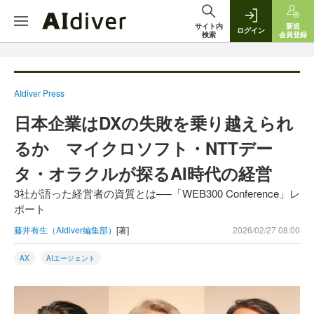
サイト内
新規
ログイン
検索
会員登録
AIdiver Press
日本企業はDXの失敗を乗り越えられ
るか マイクロソフト・NTTデー
タ・オラクルが探るAI時代の経営
3社が語った経営者の資質とは──「WEB300 Conference」レ
ポート
藤井有生（AIdiver編集部）
[著]
2026/02/27 08:00
AX
AIエージェント