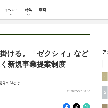
イベント
特集
動画
仕掛ける。「ゼクシィ」など
ア
続く新規事業提案制度
1
発のAIとは
2026/05/27 08:00
2