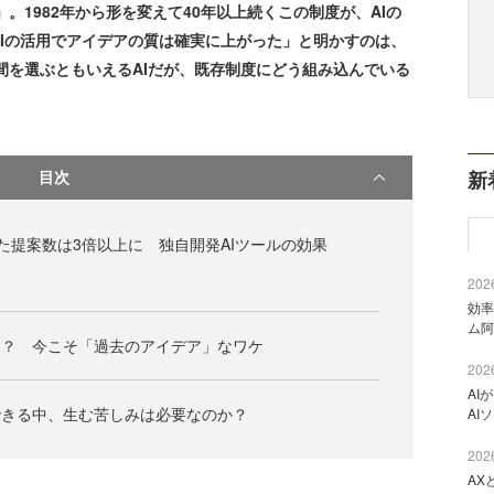
」。1982年から形を変えて40年以上続くこの制度が、AIの
Iの活用でアイデアの質は確実に上がった」と明かすのは、
人間を選ぶともいえるAIだが、既存制度にどう組み込んでいる
目次
新
た提案数は3倍以上に 独自開発AIツールの効果
2026
効率
ム阿
き？ 今こそ「過去のアイデア」なワケ
2026
AI
できる中、生む苦しみは必要なのか？
AI
2026
AX