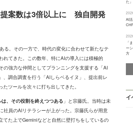
た」
た提案数は3倍以上に 独自開発
2026
AI
CH
2026
「ま
にある。その一方で、時代の変化に合わせて新たなテ
ーシ
方
われてきた。この数年、特にAIの導入には積極的
その強力な仲間としてプランニングを支援する「AI
」、調合調査を行う「AIしらベるイヌ」、提出前レ
いったツールを次々に打ち出してきた。
イ
ールは、その役割を終えつつある
」と宗藤氏。当時は未
に社員のAIリテラシーが上がった。宗藤氏らが用意
立てた上でGeminiなどと自然に壁打ちをしているの