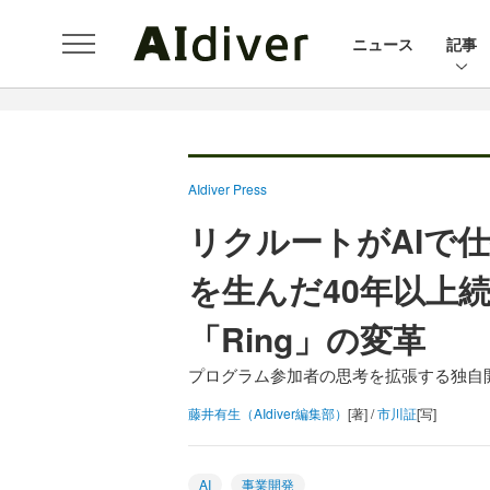
ニュース
記事
AIdiver Press
リクルートがAIで
を生んだ40年以上
「Ring」の変革
プログラム参加者の思考を拡張する独自開
藤井有生（AIdiver編集部）
[著] /
市川証
[写]
AI
事業開発