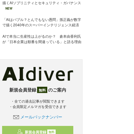
描くAIソブリニティとセキュリティ・ガバナンス
NEW
「AIはバブル？とんでもない愚問」孫正義が数字
で描く2040年のスーパーインテリジェンス経済
AIで本当に生産性は上がるのか？ 倉本由香利氏
が「日本企業は順番を間違っている」と語る理由
新規会員登録
のご案内
無料
・全ての過去記事が閲覧できます
・会員限定メルマガを受信できます
メールバックナンバー
新規会員登録
無料