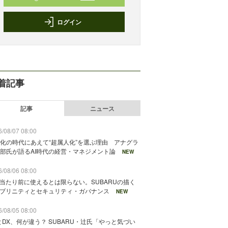
ログイン
着記事
記事
ニュース
/08/07 08:00
化の時代にあえて“超属人化”を選ぶ理由 アナグラ
部氏が語るAI時代の経営・マネジメント論
NEW
/08/06 08:00
が当たり前に使えるとは限らない。SUBARUの描く
ソブリニティとセキュリティ・ガバナンス
NEW
/08/05 08:00
とDX、何が違う？ SUBARU・辻氏「やっと気づい