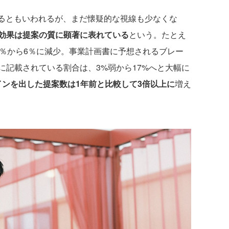
るともいわれるが、まだ懐疑的な視線も少なくな
入効果は提案の質に顕著に表れている
という。たとえ
4％から6％に減少。事業計画書に予想されるブレー
に記載されている割合は、3%弱から17%へと大幅に
インを出した提案数は1年前と比較して3倍以上に
増え