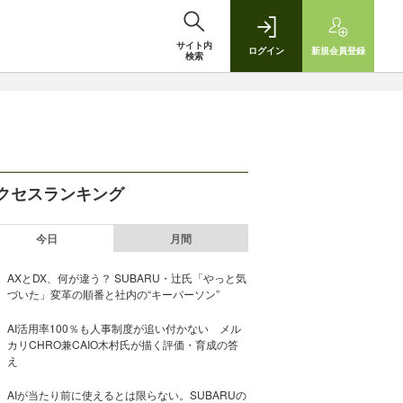
サイト内
ログイン
新規
会員登録
検索
クセスランキング
今日
月間
AXとDX、何が違う？ SUBARU・辻氏「やっと気
づいた」変革の順番と社内の“キーパーソン”
AI活用率100％も人事制度が追い付かない メル
カリCHRO兼CAIO木村氏が描く評価・育成の答
え
AIが当たり前に使えるとは限らない。SUBARUの