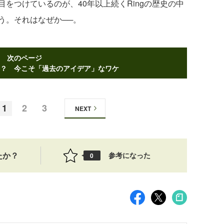
つけているのが、40年以上続くRingの歴史の中
う。それはなぜか──。
次のページ
き？ 今こそ「過去のアイデア」なワケ
1
2
3
NEXT
たか？
参考になった
0