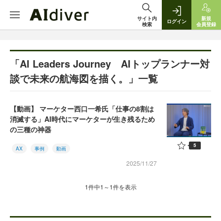
サイト内
新規
ログイン
検索
会員登録
「AI Leaders Journey AIトップランナー対
談で未来の航海図を描く。」一覧
【動画】 マーケター西口一希氏「仕事の8割は
消滅する」AI時代にマーケターが生き残るため
の三種の神器
5
AX
事例
動画
2025/11/27
1件中1～1件を表示