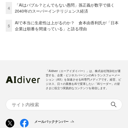
「AIはバブル？とんでもない愚問」孫正義が数字で描く
4
2040年のスーパーインテリジェンス経済
AIで本当に生産性は上がるのか？ 倉本由香利氏が「日本
5
企業は順番を間違っている」と語る理由
「AIdiver（エーアイダイバー）」は、株式会社翔泳社が運
営する、企業・ビジネスパーソンのAIトランスフォーメー
ション（AX）を加速させるAI専門メディアです。経営、ビ
ジネス、日々の業務をAIで変革したい「AIリーダー」の皆
さまに役立つ実践的なコンテンツを発信します。
メールバックナンバー