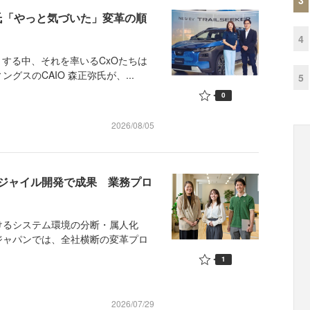
辻氏「やっと気づいた」変革の順
4
する中、それを率いるCxOたちは
スのCAIO 森正弥氏が、...
5
0
2026/08/05
ジャイル開発で成果 業務プロ
るシステム環境の分断・属人化
ジャパンでは、全社横断の変革プロ
1
2026/07/29