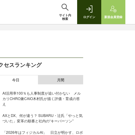
サイト内
ログイン
新規
会員登録
検索
クセスランキング
今日
月間
AI活用率100％も人事制度が追い付かない メル
カリCHRO兼CAIO木村氏が描く評価・育成の答
え
AXとDX、何が違う？ SUBARU・辻氏「やっと気
づいた」変革の順番と社内の“キーパーソン”
「2026年はフィジカルAI」 日立が明かす、ロボ