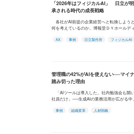
「2026年はフィジカルAI」 日立
承される時代の成長戦略
各社がAI前提の企業経営へと転換しようと
何を考えているのか。博報堂ＤＹホールディング
AX
事例
日立製作所
フィジカルAI
管理職の42%がAIを使えない──マ
踏み切った理由
「AIツールは導入した。社内勉強会も開
社員だけ」──生成AIの業務活用が広がる中
事例
組織変革
人材戦略