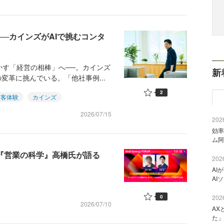
─カインズがAIで挑むコンタ
かす「経営の相棒」へ──。カインズ
新
変革に挑んでいる。「他社事例...
2
顧客体験
カインズ
2026/07/15
2026
効率
ム阿
×『営業の科学』高橋氏が語る
2026
AI
AI
0
2026
2026/07/10
AX
た」