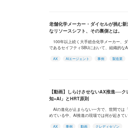
老舗化学メーカー・ダイセルが挑む新規
なリソースシフト、その裏側とは。
100年以上続く大手総合化学メーカー、
であるセイフティSBUにおいて、組織的なAI
AX
AIエージェント
事例
製造業
【動画】しらけさせないAX推進──
知×AI」とHRT原則
AIの進化が止まらない一方で、世間では「
めている中、AI推進の現場では何が起きているの
AX
事例
動画
クレディセゾン