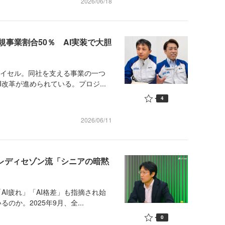
2026/06/18
事業割合50％ AI実装で大胆
ダイセル。同社を支える事業の一つ
改革が進められている。プロジ...
4
2026/06/11
クレディセゾン流「シニアの暗黙
AI疲れ」「AI格差」も指摘され始
か。2025年9月、全...
0