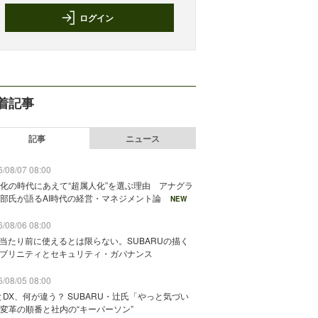
ログイン
着記事
記事
ニュース
/08/07 08:00
化の時代にあえて“超属人化”を選ぶ理由 アナグラ
部氏が語るAI時代の経営・マネジメント論
NEW
/08/06 08:00
が当たり前に使えるとは限らない。SUBARUの描く
ソブリニティとセキュリティ・ガバナンス
/08/05 08:00
とDX、何が違う？ SUBARU・辻氏「やっと気づい
変革の順番と社内の“キーパーソン”