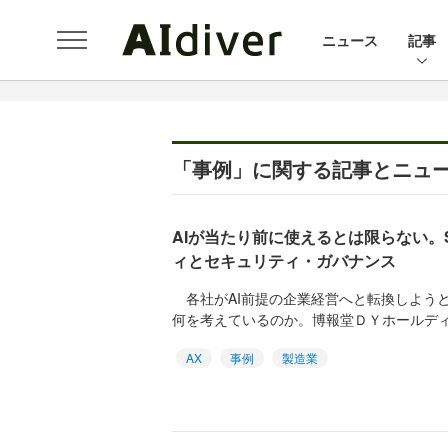
ニュース
記事
「事例」に関する記事とニュ
AIが当たり前に使えるとは限らない。S
ィとセキュリティ・ガバナンス
各社がAI前提の企業経営へと転換しようと
何を考えているのか。博報堂ＤＹホールディング
AX
事例
製造業