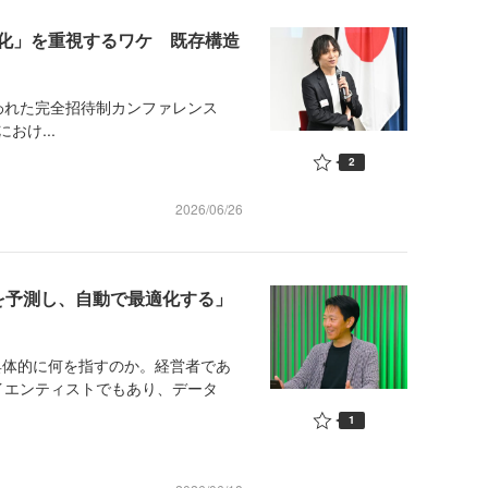
ブ化」を重視するワケ 既存構造
行われた完全招待制カンファレンス
におけ...
2
2026/06/26
来を予測し、自動で最適化する」
具体的に何を指すのか。経営者であ
イエンティストでもあり、データ
1