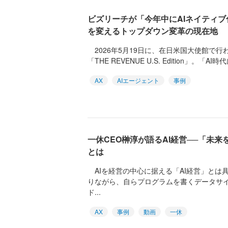
ビズリーチが「今年中にAIネイティ
を変えるトップダウン変革の現在地
2026年5月19日に、在日米国大使館で
「THE REVENUE U.S. Edition」。「AI時代
AX
AIエージェント
事例
一休CEO榊淳が語るAI経営──「未
とは
AIを経営の中心に据える「AI経営」とは
りながら、自らプログラムを書くデータサ
ド...
AX
事例
動画
一休