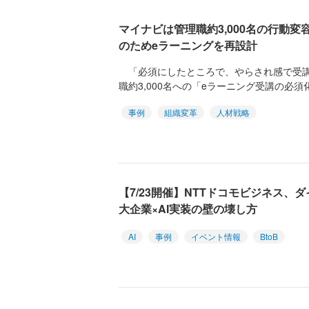
マイナビは管理職約3,000名の行動変
のためeラーニングを再設計
「必須にしたところで、やらされ感で受講
職約3,000名への「eラーニング受講の必須
事例
組織変革
人材戦略
【7/23開催】NTTドコモビジネス、
大企業×AI実装の壁の壊し方
AI
事例
イベント情報
BtoB