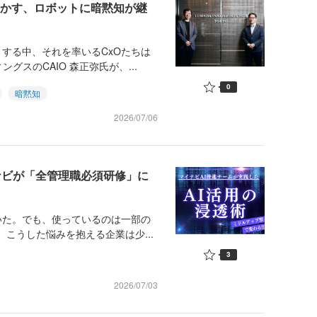
が明かす、ロボットに暗黙知が継
する中、それを率いるCxOたちは
スのCAIO 森正弥氏が、...
0
暗黙知
2026/07/06
イナビが「全管理職必須研修」に
いた。でも、使っているのは一部の
、こうした悩みを抱える企業は少...
3
2026/07/03