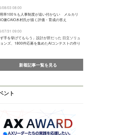
/08/03 08:00
活用率100％も人事制度が追い付かない メルカリ
RO兼CAIO木村氏が描く評価・育成の答え
/07/31 09:00
ず手を挙げてもらう」設計が肝だった 日立ソリュ
ョンズ、1800件応募を集めたAIコンテストの作り
新着記事一覧を見る
ベント