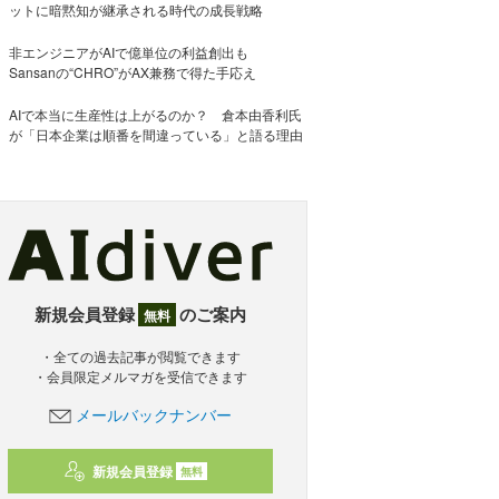
ットに暗黙知が継承される時代の成長戦略
非エンジニアがAIで億単位の利益創出も
Sansanの“CHRO”がAX兼務で得た手応え
AIで本当に生産性は上がるのか？ 倉本由香利氏
が「日本企業は順番を間違っている」と語る理由
新規会員登録
のご案内
無料
・全ての過去記事が閲覧できます
・会員限定メルマガを受信できます
メールバックナンバー
新規会員登録
無料