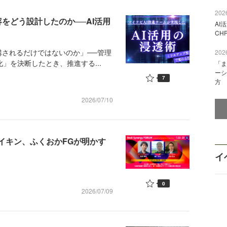
2026
容をどう設計したのか──AI活用
AI
CH
されるだけではないのか」──管理
2026
化」を決断したとき、推進する...
「ま
ーシ
7
方
2026/07/10
ダイキン、ふくおかFGが明かす
イ
0
2026/07/09