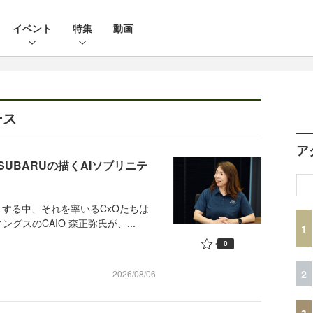
イベント
特集
動画
ース
ア
UBARUの描くAIソブリニテ
する中、それを率いるCxOたちは
スのCAIO 森正弥氏が、...
1
0
2
2026/08/06
3