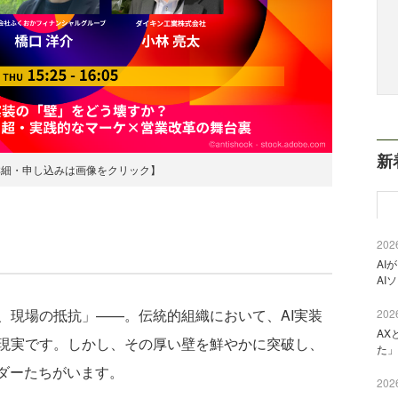
新
詳細・申し込みは画像をクリック】
2026
AI
AI
現場の抵抗」——。伝統的組織において、AI実装
2026
AX
現実です。しかし、その厚い壁を鮮やかに突破し、
た」
ーダーたちがいます。
2026