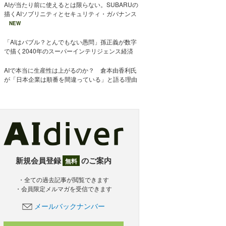
AIが当たり前に使えるとは限らない。SUBARUの
描くAIソブリニティとセキュリティ・ガバナンス
NEW
「AIはバブル？とんでもない愚問」孫正義が数字
で描く2040年のスーパーインテリジェンス経済
AIで本当に生産性は上がるのか？ 倉本由香利氏
が「日本企業は順番を間違っている」と語る理由
新規会員登録
のご案内
無料
・全ての過去記事が閲覧できます
・会員限定メルマガを受信できます
メールバックナンバー