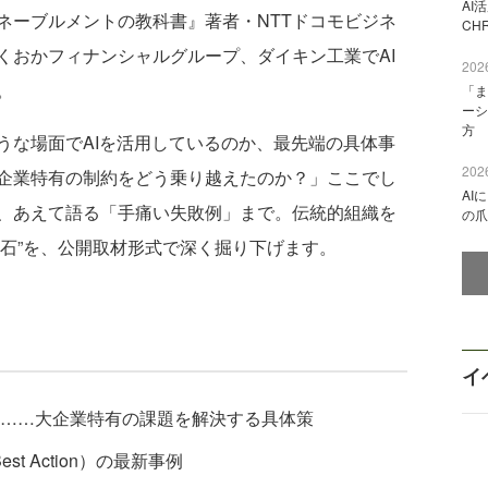
AI
ーブルメントの教科書』著者・NTTドコモビジネ
CH
くおかフィナンシャルグループ、ダイキン工業でAI
2026
。
「ま
ーシ
方
な場面でAIを活用しているのか、最先端の具体事
2026
企業特有の制約をどう乗り越えたのか？」ここでし
AI
、あえて語る「手痛い失敗例」まで。伝統的組織を
の爪
定石”を、公開取材形式で深く掘り下げます。
イ
……大企業特有の課題を解決する具体策
st Action）の最新事例