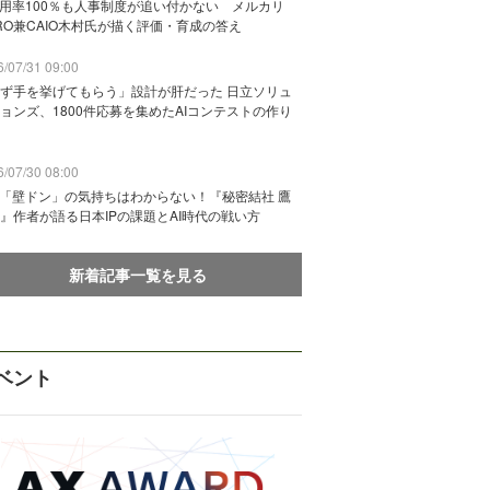
活用率100％も人事制度が追い付かない メルカリ
RO兼CAIO木村氏が描く評価・育成の答え
/07/31 09:00
ず手を挙げてもらう」設計が肝だった 日立ソリュ
ョンズ、1800件応募を集めたAIコンテストの作り
/07/30 08:00
に「壁ドン」の気持ちはわからない！『秘密結社 鷹
』作者が語る日本IPの課題とAI時代の戦い方
新着記事一覧を見る
ベント