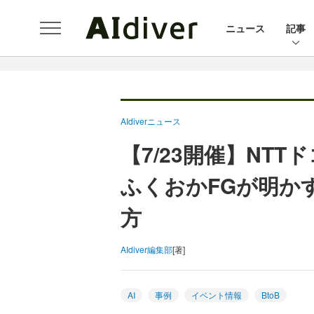
ニュース
記事
AIdiverニュース
【7/23開催】NT
ふくおかFGが明か
方
AIdiver編集部
[著]
AI
事例
イベント情報
BtoB