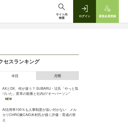
サイト内
ログイン
新規
会員登録
検索
クセスランキング
今日
月間
AXとDX、何が違う？ SUBARU・辻氏「やっと気
づいた」変革の順番と社内の“キーパーソン”
NEW
AI活用率100％も人事制度が追い付かない メル
カリCHRO兼CAIO木村氏が描く評価・育成の答
え