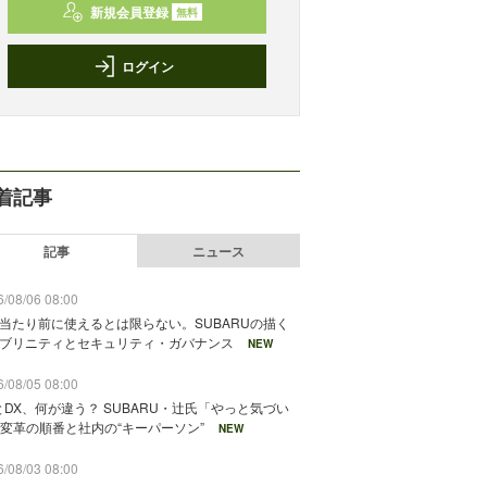
新規会員登録
無料
ログイン
着記事
記事
ニュース
/08/06 08:00
が当たり前に使えるとは限らない。SUBARUの描く
ソブリニティとセキュリティ・ガバナンス
NEW
/08/05 08:00
とDX、何が違う？ SUBARU・辻氏「やっと気づい
変革の順番と社内の“キーパーソン”
NEW
/08/03 08:00