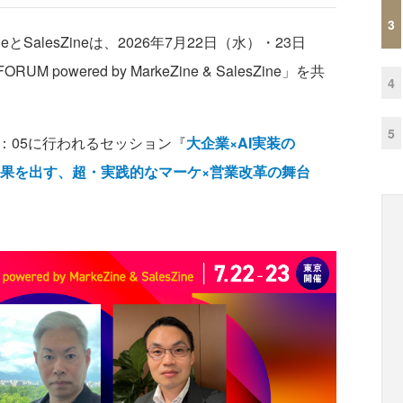
3
eとSalesZineは、2026年7月22日（水）・23日
M powered by MarkeZine & SalesZine」を共
4
5
6：05に行われるセッション『
大企業×AI実装の
成果を出す、超・実践的なマーケ×営業改革の舞台