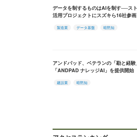
データを制するものはAIを制す──ス
活用プロジェクトにスズキら16社参画
製造業
データ基盤
暗黙知
アンドパッド、ベテランの「勘と経験
「ANDPAD ナレッジAI」を提供開始
建設業
暗黙知