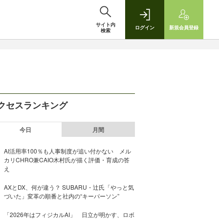
サイト内
ログイン
新規
会員登録
検索
クセスランキング
今日
月間
AI活用率100％も人事制度が追い付かない メル
カリCHRO兼CAIO木村氏が描く評価・育成の答
え
AXとDX、何が違う？ SUBARU・辻氏「やっと気
づいた」変革の順番と社内の“キーパーソン”
「2026年はフィジカルAI」 日立が明かす、ロボ