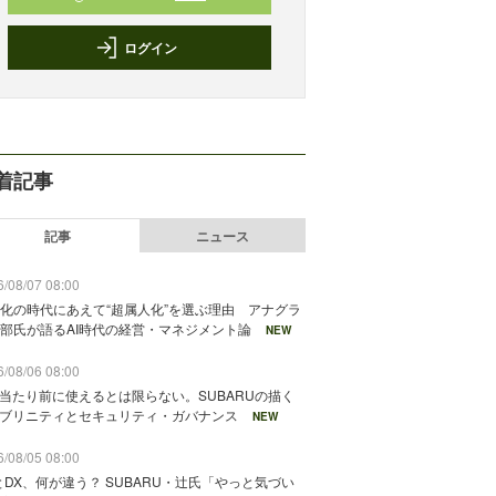
ログイン
着記事
記事
ニュース
/08/07 08:00
化の時代にあえて“超属人化”を選ぶ理由 アナグラ
部氏が語るAI時代の経営・マネジメント論
NEW
/08/06 08:00
が当たり前に使えるとは限らない。SUBARUの描く
ソブリニティとセキュリティ・ガバナンス
NEW
/08/05 08:00
とDX、何が違う？ SUBARU・辻氏「やっと気づい