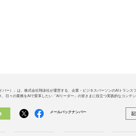
アイダイバー）」は、株式会社翔泳社が運営する、企業・ビジネスパーソンのAIトランス
ス、日々の業務をAIで変革したい「AIリーダー」の皆さまに役立つ実践的なコンテ
メールバックナンバー
記
録