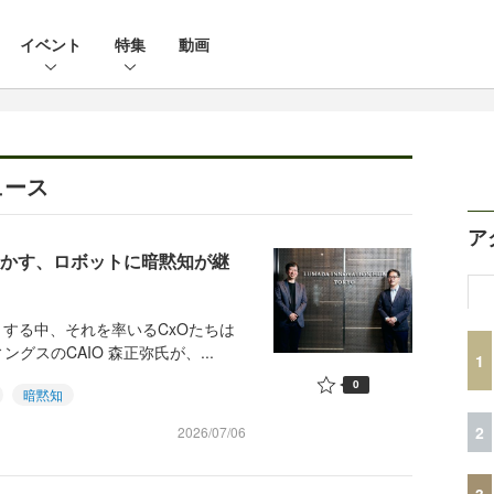
イベント
特集
動画
ュース
ア
が明かす、ロボットに暗黙知が継
する中、それを率いるCxOたちは
スのCAIO 森正弥氏が、...
1
0
暗黙知
2
2026/07/06
3