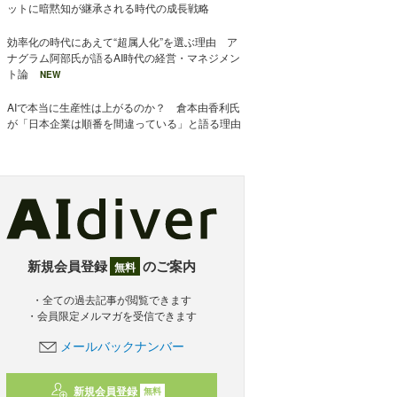
ットに暗黙知が継承される時代の成長戦略
効率化の時代にあえて“超属人化”を選ぶ理由 ア
ナグラム阿部氏が語るAI時代の経営・マネジメン
ト論
NEW
AIで本当に生産性は上がるのか？ 倉本由香利氏
が「日本企業は順番を間違っている」と語る理由
新規会員登録
のご案内
無料
・全ての過去記事が閲覧できます
・会員限定メルマガを受信できます
メールバックナンバー
新規会員登録
無料