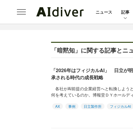
ニュース
記事
「暗黙知」に関する記事とニ
「2026年はフィジカルAI」 日立
承される時代の成長戦略
各社がAI前提の企業経営へと転換しようと
何を考えているのか。博報堂ＤＹホールディング
AX
事例
日立製作所
フィジカルAI