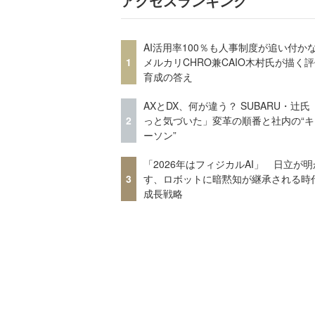
アクセスランキング
AI活用率100％も人事制度が追い付
1
メルカリCHRO兼CAIO木村氏が描く
育成の答え
AXとDX、何が違う？ SUBARU・辻氏
2
っと気づいた」変革の順番と社内の“キ
ーソン”
「2026年はフィジカルAI」 日立が明
3
す、ロボットに暗黙知が継承される時
成長戦略