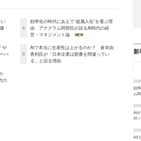
かない
効率化の時代にあえて“超属人化”を選ぶ理
評価・
4
由 アナグラム阿部氏が語るAI時代の経
営・マネジメント論
NEW
「や
AIで本当に生産性は上がるのか？ 倉本由
新
ーパ
5
香利氏が「日本企業は順番を間違ってい
る」と語る理由
か
代の
2026
効率
ム阿
2026
AI
AI
2026
AX