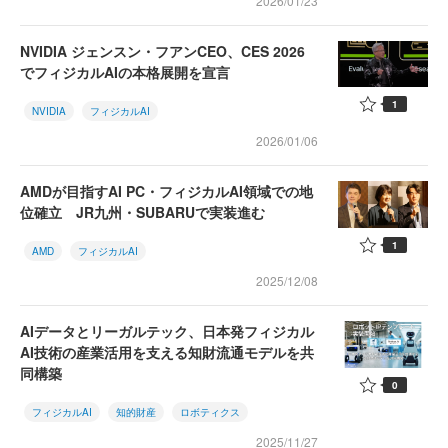
2026/01/23
NVIDIA ジェンスン・フアンCEO、CES 2026
でフィジカルAIの本格展開を宣言
1
NVIDIA
フィジカルAI
2026/01/06
AMDが目指すAI PC・フィジカルAI領域での地
位確立 JR九州・SUBARUで実装進む
1
AMD
フィジカルAI
2025/12/08
AIデータとリーガルテック、日本発フィジカル
AI技術の産業活用を支える知財流通モデルを共
同構築
0
フィジカルAI
知的財産
ロボティクス
2025/11/27