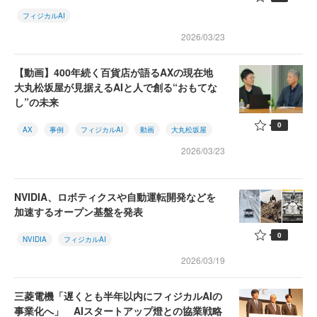
フィジカルAI
2026/03/23
【動画】400年続く百貨店が語るAXの現在地
大丸松坂屋が見据えるAIと人で創る“おもてな
し”の未来
0
AX
事例
フィジカルAI
動画
大丸松坂屋
2026/03/23
NVIDIA、ロボティクスや自動運転開発などを
加速するオープン基盤を発表
0
NVIDIA
フィジカルAI
2026/03/19
三菱電機「遅くとも半年以内にフィジカルAIの
事業化へ」 AIスタートアップ燈との協業戦略