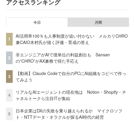
アクセスランキング
今日
月間
AI活用率100％も人事制度が追い付かない メルカリCHRO
1
兼CAIO木村氏が描く評価・育成の答え
非エンジニアがAIで億単位の利益創出も Sansan
2
の“CHRO”がAX兼務で得た手応え
【動画】Claude Codeで自分のPCにAI組織をコピペで作っ
3
てみよう
リアルなAIエージェントの現在地は Notion・Shopify・チ
4
ャネルトークら注目ITが集結
日本企業はDXの失敗を乗り越えられるか マイクロソフ
5
ト・NTTデータ・オラクルが探るAI時代の経営