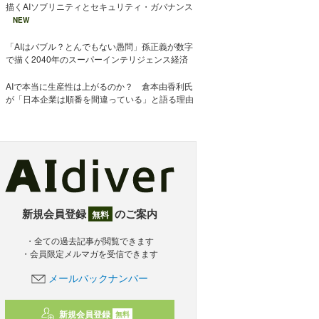
描くAIソブリニティとセキュリティ・ガバナンス
NEW
「AIはバブル？とんでもない愚問」孫正義が数字
で描く2040年のスーパーインテリジェンス経済
AIで本当に生産性は上がるのか？ 倉本由香利氏
が「日本企業は順番を間違っている」と語る理由
新規会員登録
のご案内
無料
・全ての過去記事が閲覧できます
・会員限定メルマガを受信できます
メールバックナンバー
新規会員登録
無料