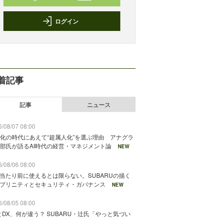
ログイン
着記事
記事
ニュース
/08/07 08:00
化の時代にあえて“超属人化”を選ぶ理由 アナグラ
部氏が語るAI時代の経営・マネジメント論
NEW
/08/06 08:00
が当たり前に使えるとは限らない。SUBARUの描く
ソブリニティとセキュリティ・ガバナンス
NEW
/08/05 08:00
とDX、何が違う？ SUBARU・辻氏「やっと気づい