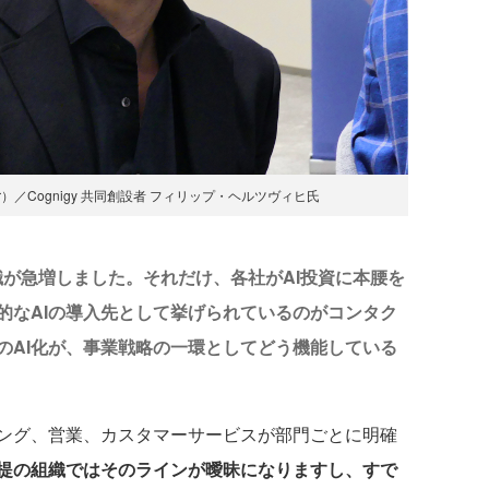
fficer）／Cognigy 共同創設者 フィリップ・ヘルツヴィヒ氏
役職が急増しました。それだけ、各社がAI投資に本腰を
的なAIの導入先として挙げられているのがコンタク
のAI化が、事業戦略の一環としてどう機能している
ング、営業、カスタマーサービスが部門ごとに明確
前提の組織ではそのラインが曖昧になりますし、すで