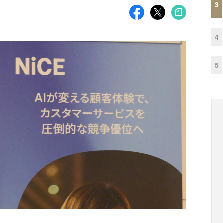
3
4
5