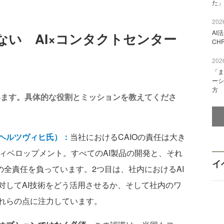
た」
2026
AI
ない AI×コンタクトセンター
CH
2026
「ま
ーシ
方
れています。具体的な役割とミッションを教えてくださ
ヘルツヴィヒ氏）：
当社におけるCAIOの責任は大き
ィベロップメント。すべてのAI製品の開発と、それ
イ
t戦略の全責任を負っています。2つ目は、社内におけるAI
対してAI技術をどう活用させるか、そして社内のワ
れらの点に注力しています。