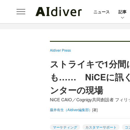
ニュース
記事
AIdiver Press
ストライキで1分間
も…… NiCEに訊
ンターの現場
NiCE CAIO／Cognigy共同創設者
藤井有生（AIdiver編集部）
[著]
マーケティング
カスタマーサポート
コ