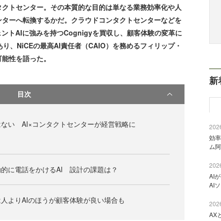
タクトセンター。その本質的な目的は単なる業務効率化や人
ンターへ転換するかだ。クラウドコンタクトセンターなどを
ントAIに強みを持つCognigyを買収し、顧客体験の変革に
あり、NiCEの最高AI責任者（CAIO）を務めるフィリップ・
可能性を語った。
新
目次
ない AI×コンタクトセンターが経営戦略に
2026
効率
ム阿
2026
的に電話をかけるAI 設計の課題は？
AI
AI
人よりAIのほうが顧客体験が良い場合も
2026
AX