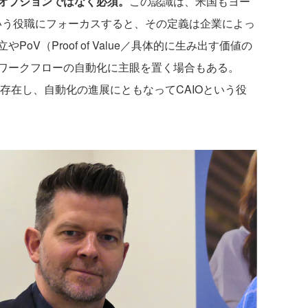
やオプションではなく必須。
この認識は、米国もヨー
という役職にフォーカスすると、その定義は企業によっ
oV（Proof of Value／具体的に生み出す価値の
ワークフローの自動化に主眼を置く場合もある。
存在し、自動化の進展にともなってCAIOという役