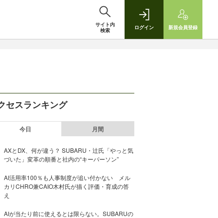
サイト内
ログイン
新規
会員登録
検索
クセスランキング
今日
月間
AXとDX、何が違う？ SUBARU・辻氏「やっと気
づいた」変革の順番と社内の“キーパーソン”
AI活用率100％も人事制度が追い付かない メル
カリCHRO兼CAIO木村氏が描く評価・育成の答
え
AIが当たり前に使えるとは限らない。SUBARUの