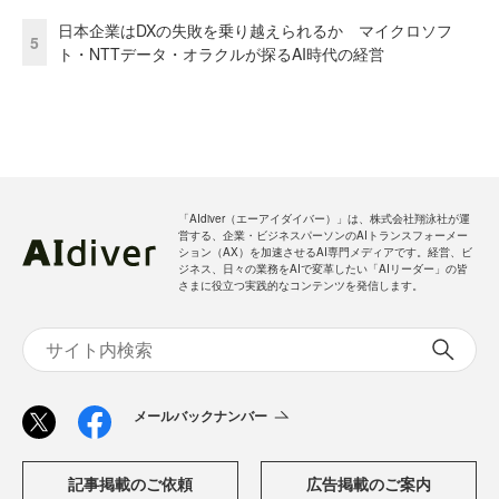
日本企業はDXの失敗を乗り越えられるか マイクロソフ
5
ト・NTTデータ・オラクルが探るAI時代の経営
「AIdiver（エーアイダイバー）」は、株式会社翔泳社が運
営する、企業・ビジネスパーソンのAIトランスフォーメー
ション（AX）を加速させるAI専門メディアです。経営、ビ
ジネス、日々の業務をAIで変革したい「AIリーダー」の皆
さまに役立つ実践的なコンテンツを発信します。
メールバックナンバー
記事掲載のご依頼
広告掲載のご案内