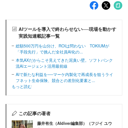
AIツールを導入で終わらせない──現場を動かす
実践知連載記事一覧
総額500万円を山分け、ROIは問わない TOKIUMが
「手段先行」で挑んだ全社員AI化の...
本気AXだからこそ見えてきた泥臭い壁。ソフトバンク
流AIエージェント活用最前線
AIで新たな利益を──マーケ内製化で再成長を狙うライ
フネット生命保険、競合との差別化要素と...
もっと読む
この記事の著者
藤井有生（AIdiver編集部）（フジイ ユウ