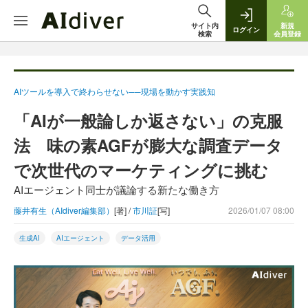
サイト内
新規
ログイン
検索
会員登録
AIツールを導入で終わらせない──現場を動かす実践知
「AIが一般論しか返さない」の克服
法 味の素AGFが膨大な調査データ
で次世代のマーケティングに挑む
AIエージェント同士が議論する新たな働き方
藤井有生（AIdiver編集部）
[著] /
市川証
[写]
2026/01/07 08:00
生成AI
AIエージェント
データ活用