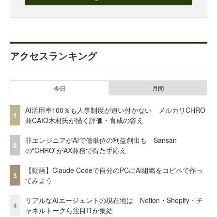
アクセスランキング
今日
月間
AI活用率100％も人事制度が追い付かない メルカリCHRO
1
兼CAIO木村氏が描く評価・育成の答え
非エンジニアがAIで億単位の利益創出も Sansan
2
の“CHRO”がAX兼務で得た手応え
【動画】Claude Codeで自分のPCにAI組織をコピペで作っ
3
てみよう
リアルなAIエージェントの現在地は Notion・Shopify・チ
4
ャネルトークら注目ITが集結