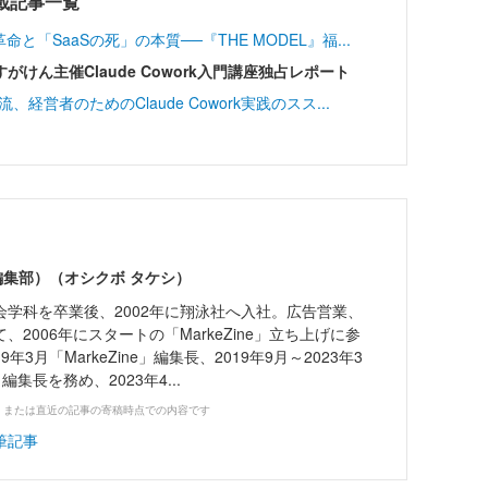
連載記事一覧
「SaaSの死」の本質──『THE MODEL』福...
けん主催Claude Cowork入門講座独占レポート
経営者のためのClaude Cowork実践のスス...
er編集部）（オシクボ タケシ）
会学科を卒業後、2002年に翔泳社へ入社。広告営業、
2006年にスタートの「MarkeZine」立ち上げに参
9年3月「MarkeZine」編集長、2019年9月～2023年3
ne」編集長を務め、2023年4...
、または直近の記事の寄稿時点での内容です
筆記事