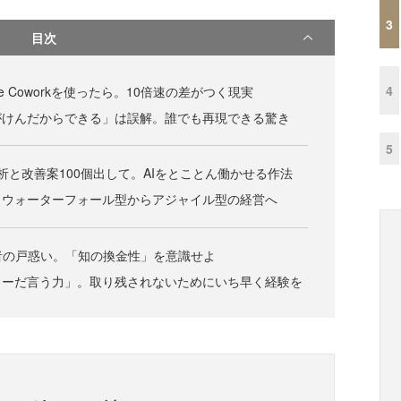
3
目次
4
e Coworkを使ったら。10倍速の差がつく現実
がけんだからできる」は誤解。誰でも再現できる驚き
5
分析と改善案100個出して。AIをとことん働かせる作法
。ウォーターフォール型からアジャイル型の経営へ
者の戸惑い。「知の換金性」を意識せよ
こーだ言う力」。取り残されないためにいち早く経験を