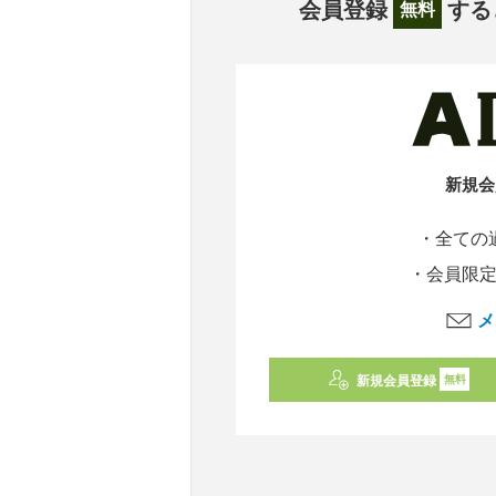
会員登録
する
無料
新規会
・全ての
・会員限
メ
新規会員登録
無料