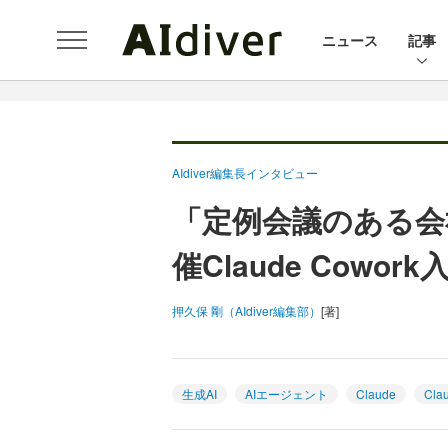
ニュース
記事
AIdiver編集長インタビュー
「定例会議のある会
催Claude Cowo
押久保 剛（AIdiver編集部）
[著]
生成AI
AIエージェント
Claude
Cla