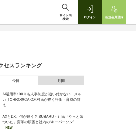
サイト内
ログイン
新規
会員登録
検索
クセスランキング
今日
月間
AI活用率100％も人事制度が追い付かない メル
カリCHRO兼CAIO木村氏が描く評価・育成の答
え
AXとDX、何が違う？ SUBARU・辻氏「やっと気
づいた」変革の順番と社内の“キーパーソン”
NEW