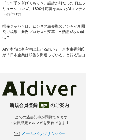
「まず手を挙げてもらう」設計が肝だった 日立ソ
リューションズ、1800件応募を集めたAIコンテス
トの作り方
損保ジャパンは、ビジネス主導型のアジャイル開
発で成果 業務プロセスの変革、AI活用成功の鍵
は？
AIで本当に生産性は上がるのか？ 倉本由香利氏
が「日本企業は順番を間違っている」と語る理由
新規会員登録
のご案内
無料
・全ての過去記事が閲覧できます
・会員限定メルマガを受信できます
メールバックナンバー