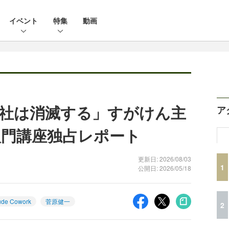
イベント
特集
動画
社は消滅する」すがけん主
ア
rk入門講座独占レポート
更新日: 2026/08/03
1
公開日: 2026/05/18
ude Cowork
菅原健一
2