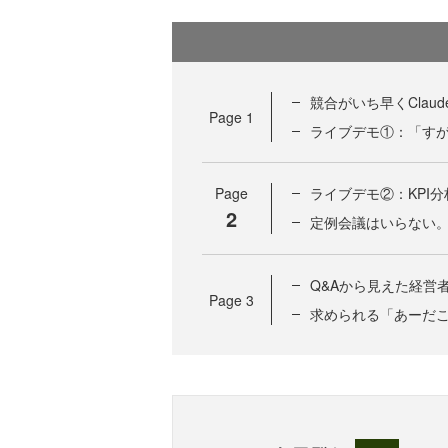
競合がいち早くClaud
Page
1
ライブデモ①：「す
Page
ライブデモ②：KPI
2
定例会議はいらない
Q&Aから見えた経営
Page
3
求められる「あーだ