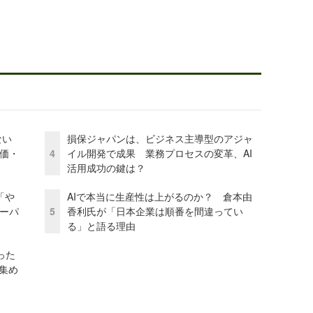
かない
損保ジャパンは、ビジネス主導型のアジャ
評価・
4
イル開発で成果 業務プロセスの変革、AI
活用成功の鍵は？
「や
AIで本当に生産性は上がるのか？ 倉本由
ーパ
5
香利氏が「日本企業は順番を間違ってい
る」と語る理由
った
を集め