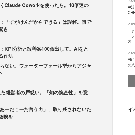
2026
Claude Coworkを使ったら。10倍速の
AI
CH
：「すがけんだからできる」は誤解。誰で
2026
驚き
「ま
ーシ
方
：KPI分析と改善案100個出して。AIをと
2026
る作法
AI
らない。ウォーターフォール型からアジャ
の爪
へ
えた経営者の戸惑い。「知の換金性」を意
イ
あーだこーだ言う力」。取り残されないた
経験を