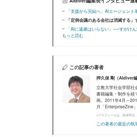
AIdiver編集長インタビュー
「支援から完結へ」AIエージェント革命と
「定例会議のある会社は消滅する」すが
「AIに遠慮はいらない」──すがけん流、
もっと読む
この記事の著者
押久保 剛（AIdiv
立教大学社会学部社
書籍編集・制作を経て、
画。2011年4月～201
月「EnterpriseZi
※プロフィールは、執筆時点
この著者の最近の執