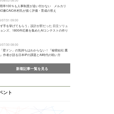
/08/03 08:00
活用率100％も人事制度が追い付かない メルカリ
RO兼CAIO木村氏が描く評価・育成の答え
/07/31 09:00
ず手を挙げてもらう」設計が肝だった 日立ソリュ
ョンズ、1800件応募を集めたAIコンテストの作り
/07/30 08:00
に「壁ドン」の気持ちはわからない！『秘密結社 鷹
』作者が語る日本IPの課題とAI時代の戦い方
新着記事一覧を見る
ベント