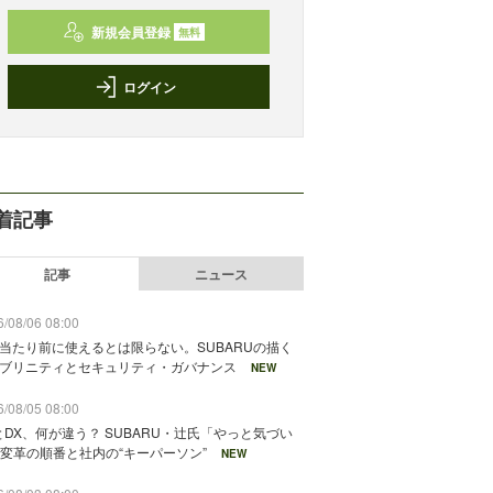
新規会員登録
無料
ログイン
着記事
記事
ニュース
/08/06 08:00
が当たり前に使えるとは限らない。SUBARUの描く
ソブリニティとセキュリティ・ガバナンス
NEW
/08/05 08:00
とDX、何が違う？ SUBARU・辻氏「やっと気づい
変革の順番と社内の“キーパーソン”
NEW