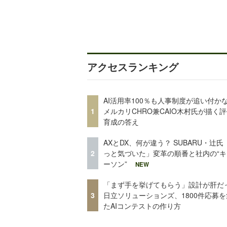
アクセスランキング
AI活用率100％も人事制度が追い付
1
メルカリCHRO兼CAIO木村氏が描く
育成の答え
AXとDX、何が違う？ SUBARU・辻氏
2
っと気づいた」変革の順番と社内の“キ
ーソン”
NEW
「まず手を挙げてもらう」設計が肝だ
3
日立ソリューションズ、1800件応募
たAIコンテストの作り方