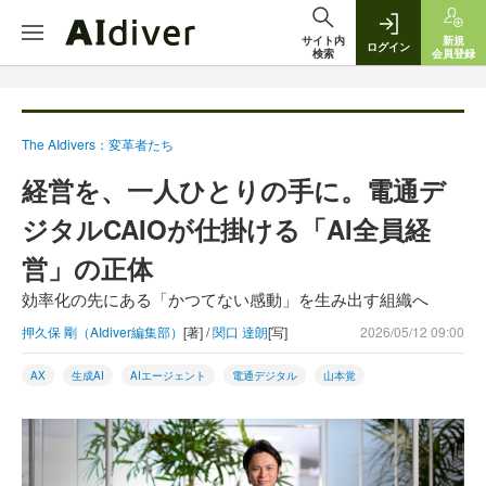
サイト内
新規
ログイン
検索
会員登録
The AIdivers：変革者たち
経営を、一人ひとりの手に。電通デ
ジタルCAIOが仕掛ける「AI全員経
営」の正体
効率化の先にある「かつてない感動」を生み出す組織へ
押久保 剛（AIdiver編集部）
[著] /
関口 達朗
[写]
2026/05/12 09:00
AX
生成AI
AIエージェント
電通デジタル
山本覚