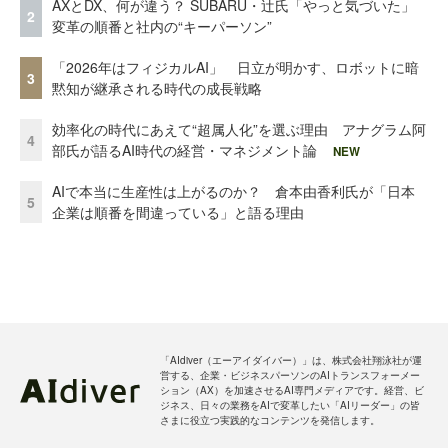
AXとDX、何が違う？ SUBARU・辻氏「やっと気づいた」
2
変革の順番と社内の“キーパーソン”
「2026年はフィジカルAI」 日立が明かす、ロボットに暗
3
黙知が継承される時代の成長戦略
効率化の時代にあえて“超属人化”を選ぶ理由 アナグラム阿
4
部氏が語るAI時代の経営・マネジメント論
NEW
AIで本当に生産性は上がるのか？ 倉本由香利氏が「日本
5
企業は順番を間違っている」と語る理由
「AIdiver（エーアイダイバー）」は、株式会社翔泳社が運
営する、企業・ビジネスパーソンのAIトランスフォーメー
ション（AX）を加速させるAI専門メディアです。経営、ビ
ジネス、日々の業務をAIで変革したい「AIリーダー」の皆
さまに役立つ実践的なコンテンツを発信します。