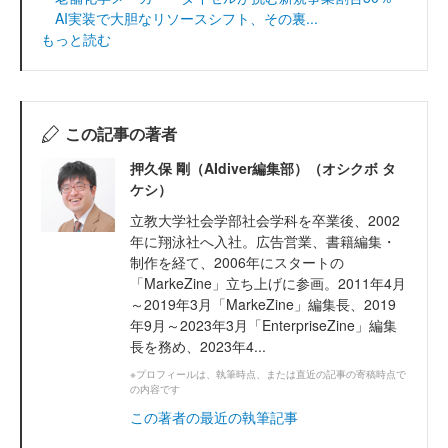
AI実装で大胆なリソースシフト、その裏...
もっと読む
この記事の著者
押久保 剛（AIdiver編集部）（オシクボ タ
ケシ）
立教大学社会学部社会学科を卒業後、2002
年に翔泳社へ入社。広告営業、書籍編集・
制作を経て、2006年にスタートの
「MarkeZine」立ち上げに参画。2011年4月
～2019年3月「MarkeZine」編集長、2019
年9月～2023年3月「EnterpriseZine」編集
長を務め、2023年4...
※プロフィールは、執筆時点、または直近の記事の寄稿時点で
の内容です
この著者の最近の執筆記事