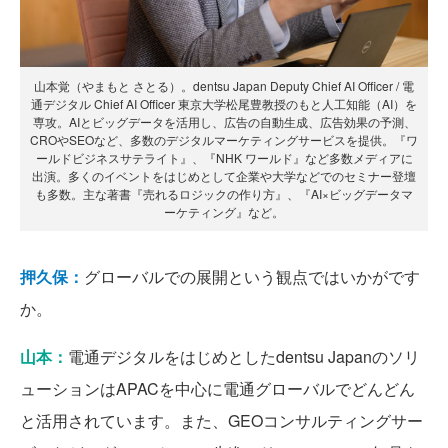
山本覚（やまもと さとる）。dentsu Japan Deputy Chief AI Officer / 電
通デジタル Chief AI Officer 東京大学松尾豊教授のもと人工知能（AI）を
専攻。AIとビッグデータを活用し、広告の自動生成、広告効果の予測、
CROやSEOなど、多数のデジタルマーケティングサービスを提供。『ワ
ールドビジネスサテライト』、『NHK ワールド』など多数メディアに
出演。多くのイベントをはじめとして企業や大学などでのセミナー登壇
も多数。主な著書『売れるロジックの作り方』、『AI×ビッグデータマ
ーケティング』など。
押久保：
グローバルでの展開という観点ではいかがです
か。
山本：
電通デジタルをはじめとしたdentsu Japanのソリ
ューションはAPACを中心に電通グローバルでどんどん
と活用されています。また、GEOコンサルティングサー