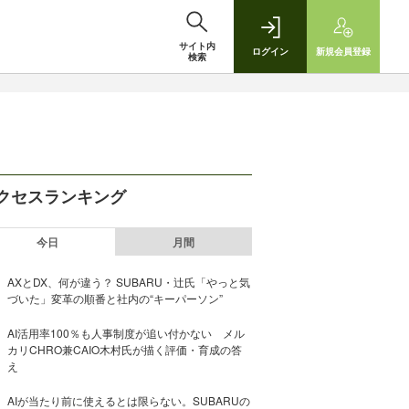
サイト内
ログイン
新規
会員登録
検索
クセスランキング
今日
月間
AXとDX、何が違う？ SUBARU・辻氏「やっと気
づいた」変革の順番と社内の“キーパーソン”
AI活用率100％も人事制度が追い付かない メル
カリCHRO兼CAIO木村氏が描く評価・育成の答
え
AIが当たり前に使えるとは限らない。SUBARUの