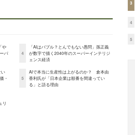
3
4
5
「や
「AIはバブル？とんでもない愚問」孫正義
ーパ
4
が数字で描く2040年のスーパーインテリジ
ェンス経済
かない
AIで本当に生産性は上がるのか？ 倉本由
評価・
5
香利氏が「日本企業は順番を間違ってい
る」と語る理由
ュリ