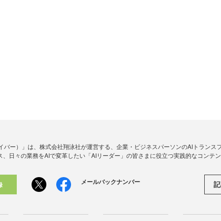
アイダイバー）」は、株式会社翔泳社が運営する、企業・ビジネスパーソンのAIトランス
ス、日々の業務をAIで変革したい「AIリーダー」の皆さまに役立つ実践的なコンテ
メールバックナンバー
記
録