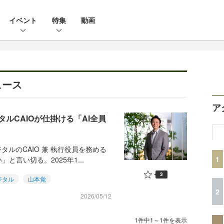
イベント
特集
動画
ュース
ア
ルCAIOが仕掛ける「AI全員
ルのCAIO 兼 執行役員を務める
1
言い切る。2025年1...
3
ジタル
山本覚
2
2026/05/12
1件中1～1件を表示