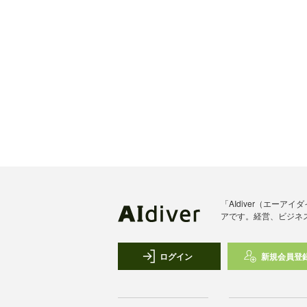
「AIdiver（エー
アです。経営、ビジネ
ログイン
新規会員登