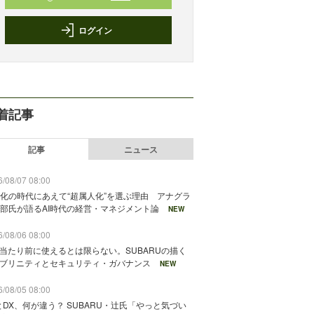
ログイン
着記事
記事
ニュース
/08/07 08:00
化の時代にあえて“超属人化”を選ぶ理由 アナグラ
部氏が語るAI時代の経営・マネジメント論
NEW
/08/06 08:00
が当たり前に使えるとは限らない。SUBARUの描く
ソブリニティとセキュリティ・ガバナンス
NEW
/08/05 08:00
とDX、何が違う？ SUBARU・辻氏「やっと気づい