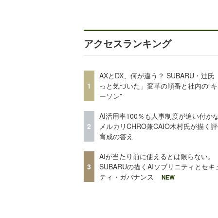
アクセスランキング
AXとDX、何が違う？ SUBARU・辻氏
1
っと気づいた」変革の順番と社内の“キ
ーソン”
AI活用率100％も人事制度が追い付
2
メルカリCHRO兼CAIO木村氏が描く
育成の答え
AIが当たり前に使えるとは限らない。
3
SUBARUの描くAIソブリニティとセキ
ティ・ガバナンス
NEW