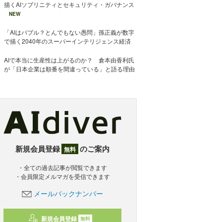
描くAIソブリニティとセキュリティ・ガバナンス
NEW
「AIはバブル？とんでもない愚問」孫正義が数字
で描く2040年のスーパーインテリジェンス経済
AIで本当に生産性は上がるのか？ 倉本由香利氏
が「日本企業は順番を間違っている」と語る理由
新規会員登録
のご案内
無料
・全ての過去記事が閲覧できます
・会員限定メルマガを受信できます
メールバックナンバー
新規会員登録
無料