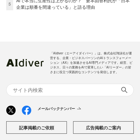
AIで本当に生産性は上がるのか？ 倉本由香利氏が「日本
5
企業は順番を間違っている」と語る理由
「AIdiver（エーアイダイバー）」は、株式会社翔泳社が運
営する、企業・ビジネスパーソンのAIトランスフォーメー
ション（AX）を加速させるAI専門メディアです。経営、ビ
ジネス、日々の業務をAIで変革したい「AIリーダー」の皆
さまに役立つ実践的なコンテンツを発信します。
メールバックナンバー
記事掲載のご依頼
広告掲載のご案内