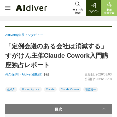
サイト内
新規
ログイン
検索
会員登録
AIdiver編集長インタビュー
「定例会議のある会社は消滅する」
すがけん主催Claude Cowork入門講
座独占レポート
押久保 剛（AIdiver編集部）
[著]
更新日: 2026/08/03
公開日: 2026/05/18
生成AI
AIエージェント
Claude
Claude Cowork
菅原健一
目次