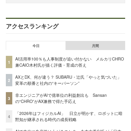
アクセスランキング
今日
月間
AI活用率100％も人事制度が追い付かない メルカリCHRO
1
兼CAIO木村氏が描く評価・育成の答え
AXとDX、何が違う？ SUBARU・辻氏「やっと気づいた」
2
変革の順番と社内の“キーパーソン”
非エンジニアがAIで億単位の利益創出も Sansan
3
の“CHRO”がAX兼務で得た手応え
「2026年はフィジカルAI」 日立が明かす、ロボットに暗
4
黙知が継承される時代の成長戦略