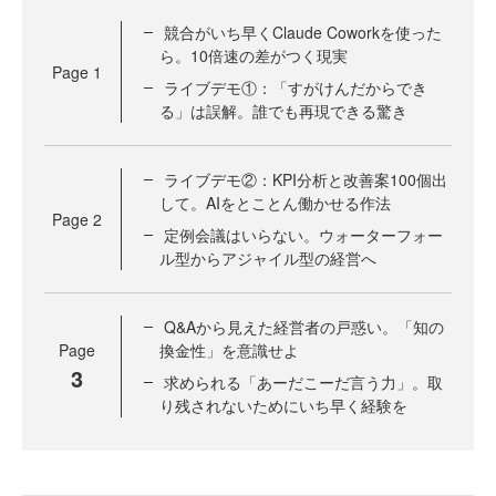
競合がいち早くClaude Coworkを使った
ら。10倍速の差がつく現実
Page
1
ライブデモ①：「すがけんだからでき
る」は誤解。誰でも再現できる驚き
ライブデモ②：KPI分析と改善案100個出
して。AIをとことん働かせる作法
Page
2
定例会議はいらない。ウォーターフォー
ル型からアジャイル型の経営へ
Q&Aから見えた経営者の戸惑い。「知の
Page
換金性」を意識せよ
3
求められる「あーだこーだ言う力」。取
り残されないためにいち早く経験を