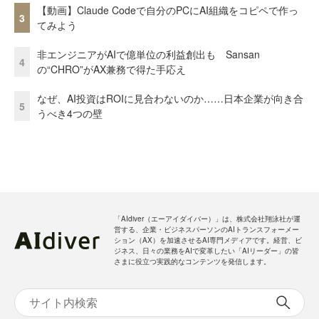
【動画】Claude Codeで自分のPCにAI組織をコピペで作っ
3
てみよう
非エンジニアがAIで億単位の利益創出も Sansan
4
の“CHRO”がAX兼務で得た手応え
なぜ、AI投資はROIに見合わないのか……日本企業が向き合
5
うべき4つの壁
「AIdiver（エーアイダイバー）」は、株式会社翔泳社が運
営する、企業・ビジネスパーソンのAIトランスフォーメー
ション（AX）を加速させるAI専門メディアです。経営、ビ
ジネス、日々の業務をAIで変革したい「AIリーダー」の皆
さまに役立つ実践的なコンテンツを発信します。