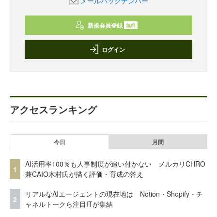
メールバックナンバー
新規会員登録
無料
ログイン
アクセスランキング
今日
月間
AI活用率100％も人事制度が追い付かない メルカリCHRO
1
兼CAIO木村氏が描く評価・育成の答え
リアルなAIエージェントの現在地は Notion・Shopify・チ
2
ャネルトークら注目ITが集結