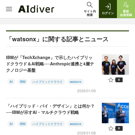
サイト内
新規
ログイン
検索
会員登録
「watsonx」に関する記事とニュース
IBMが「TechXchange」で示したハイブリッ
ドクラウド＆AI戦略──Anthropic連携と4層テ
クノロジー基盤
0
AI
IBM
ハイブリッドクラウド
watsonx
2026/01/09
「ハイブリッド・バイ・デザイン」とは何か？
──IBMが示すAI・マルチクラウド戦略
AI
IBM
ハイブリッドクラウド
watsonx
0
2026/01/08