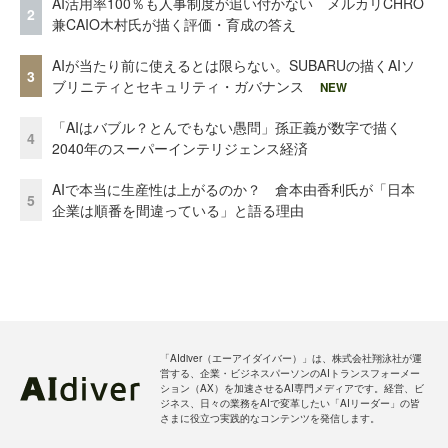
AI活用率100％も人事制度が追い付かない メルカリCHRO
2
兼CAIO木村氏が描く評価・育成の答え
AIが当たり前に使えるとは限らない。SUBARUの描くAIソ
3
ブリニティとセキュリティ・ガバナンス
NEW
「AIはバブル？とんでもない愚問」孫正義が数字で描く
4
2040年のスーパーインテリジェンス経済
AIで本当に生産性は上がるのか？ 倉本由香利氏が「日本
5
企業は順番を間違っている」と語る理由
「AIdiver（エーアイダイバー）」は、株式会社翔泳社が運
営する、企業・ビジネスパーソンのAIトランスフォーメー
ション（AX）を加速させるAI専門メディアです。経営、ビ
ジネス、日々の業務をAIで変革したい「AIリーダー」の皆
さまに役立つ実践的なコンテンツを発信します。