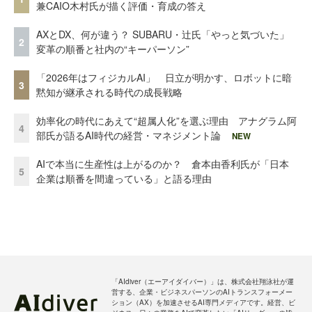
兼CAIO木村氏が描く評価・育成の答え
AXとDX、何が違う？ SUBARU・辻氏「やっと気づいた」
2
変革の順番と社内の“キーパーソン”
「2026年はフィジカルAI」 日立が明かす、ロボットに暗
3
黙知が継承される時代の成長戦略
効率化の時代にあえて“超属人化”を選ぶ理由 アナグラム阿
4
部氏が語るAI時代の経営・マネジメント論
NEW
AIで本当に生産性は上がるのか？ 倉本由香利氏が「日本
5
企業は順番を間違っている」と語る理由
「AIdiver（エーアイダイバー）」は、株式会社翔泳社が運
営する、企業・ビジネスパーソンのAIトランスフォーメー
ション（AX）を加速させるAI専門メディアです。経営、ビ