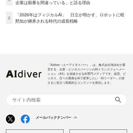
企業は順番を間違っている」と語る理由
「2026年はフィジカルAI」 日立が明かす、ロボットに暗
5
黙知が継承される時代の成長戦略
「AIdiver（エーアイダイバー）」は、株式会社翔泳社が運
営する、企業・ビジネスパーソンのAIトランスフォーメー
ション（AX）を加速させるAI専門メディアです。経営、ビ
ジネス、日々の業務をAIで変革したい「AIリーダー」の皆
さまに役立つ実践的なコンテンツを発信します。
メールバックナンバー