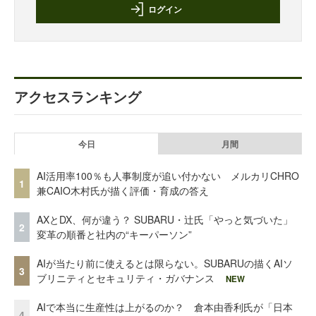
ログイン
アクセスランキング
今日
月間
AI活用率100％も人事制度が追い付かない メルカリCHRO
1
兼CAIO木村氏が描く評価・育成の答え
AXとDX、何が違う？ SUBARU・辻氏「やっと気づいた」
2
変革の順番と社内の“キーパーソン”
AIが当たり前に使えるとは限らない。SUBARUの描くAIソ
3
ブリニティとセキュリティ・ガバナンス
NEW
AIで本当に生産性は上がるのか？ 倉本由香利氏が「日本
4