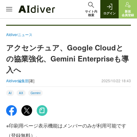
サイト内
新規
ログイン
検索
会員登録
AIdiverニュース
アクセンチュア、Google Cloudと
の協業強化、Gemini Enterpriseも導
入へ
AIdiver編集部
[著]
2025/10/22 18:43
AI
AX
Gemini
※印刷用ページ表示機能はメンバーのみが利用可能です
（登録無料）。