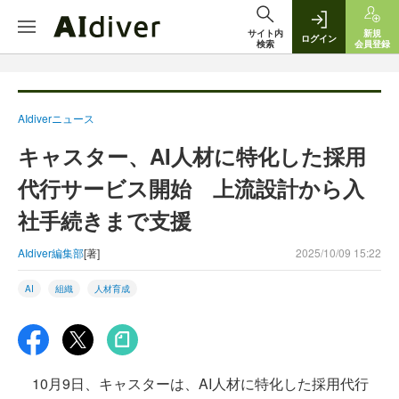
サイト内
新規
ログイン
検索
会員登録
AIdiverニュース
キャスター、AI人材に特化した採用
代行サービス開始 上流設計から入
社手続きまで支援
AIdiver編集部
[著]
2025/10/09 15:22
AI
組織
人材育成
10月9日、キャスターは、AI人材に特化した採用代行