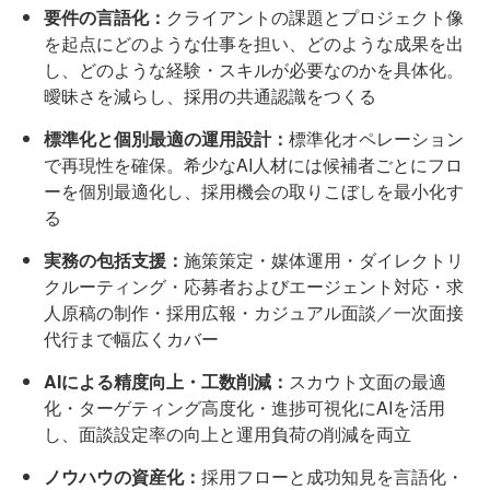
要件の言語化：
クライアントの課題とプロジェクト像
を起点にどのような仕事を担い、どのような成果を出
し、どのような経験・スキルが必要なのかを具体化。
曖昧さを減らし、採用の共通認識をつくる
標準化と個別最適の運用設計：
標準化オペレーション
で再現性を確保。希少なAI人材には候補者ごとにフロ
ーを個別最適化し、採用機会の取りこぼしを最小化す
る
実務の包括支援：
施策策定・媒体運用・ダイレクトリ
クルーティング・応募者およびエージェント対応・求
人原稿の制作・採用広報・カジュアル面談／一次面接
代行まで幅広くカバー
AIによる精度向上・工数削減：
スカウト文面の最適
化・ターゲティング高度化・進捗可視化にAIを活用
し、面談設定率の向上と運用負荷の削減を両立
ノウハウの資産化：
採用フローと成功知見を言語化・