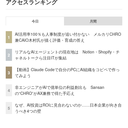
アクセスランキング
今日
月間
AI活用率100％も人事制度が追い付かない メルカリCHRO
1
兼CAIO木村氏が描く評価・育成の答え
リアルなAIエージェントの現在地は Notion・Shopify・チ
2
ャネルトークら注目ITが集結
【動画】Claude Codeで自分のPCにAI組織をコピペで作っ
3
てみよう
非エンジニアがAIで億単位の利益創出も Sansan
4
の“CHRO”がAX兼務で得た手応え
なぜ、AI投資はROIに見合わないのか……日本企業が向き合
5
うべき4つの壁