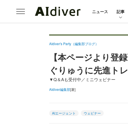
ニュース
記事
AIdiver's Party（編集部ブログ）
【本ページより登録
ぐりゅうに先進ト
▼Q＆Aも受付中／ミニウェビナー
AIdiver編集部
[著]
AIエージェント
ウェビナー