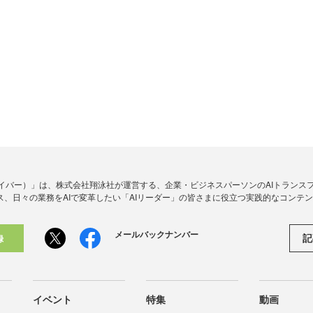
アイダイバー）」は、株式会社翔泳社が運営する、企業・ビジネスパーソンのAIトランス
ス、日々の業務をAIで変革したい「AIリーダー」の皆さまに役立つ実践的なコンテ
メールバックナンバー
記
録
イベント
特集
動画