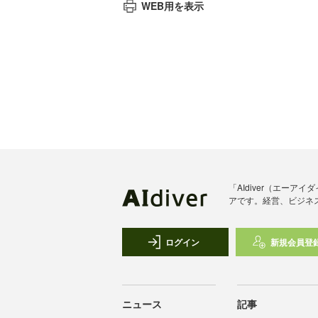
WEB用を表示
「AIdiver（エー
アです。経営、ビジネ
ログイン
新規会員登
ニュース
記事