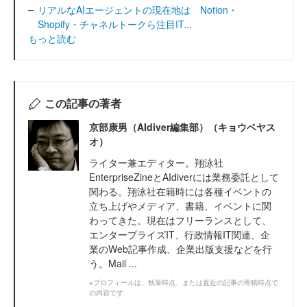
リアルなAIエージェントの現在地は Notion・
Shopify・チャネルトークら注目IT...
もっと読む
この記事の著者
京部康男（AIdiver編集部）（キョウベヤス
オ）
ライター兼エディター。翔泳社
EnterpriseZineとAIdiverには業務委託として
関わる。翔泳社在籍時には各種イベントの
立ち上げやメディア、書籍、イベントに関
わってきた。現在はフリーランスとして、
エンタープライズIT、行政情報IT関連、企
業のWeb記事作成、企業出版支援などを行
う。Mail ...
※プロフィールは、執筆時点、または直近の記事の寄稿時点で
の内容です