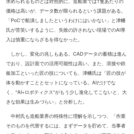
求められるものとは対照的に、造船業では1隻あたりの
価格は高いが、データ数が限られるという課題がある。
「PoCで船潰しましたというわけにはいかない」と津幡
氏が苦笑いするように、失敗の許されない現場でのAI導
入は慎重にならざるを得なかった。
しかし、変化の兆しもある。CADデータの蓄積は進ん
でおり、設計面での活用可能性は高い。また、溶接や鉄
板加工といった匠の技についても、津幡氏は「匠の技が
体を動かすこととセットになっている。AIだけでな
く、"AI+ロボティクス"がもう少し進化してこないと、大
きな効果は生みづらい」と分析した。
中村氏も造船業界の特殊性に理解を示しつつ、「作業
そのものを代替するには、まずデータを貯めて、当事者