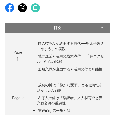
目次
匠の技をAIが継承する時代──明太子製造
「やまや」の実践
Page
地方企業AI活用の最大障壁──「神エクセ
1
ル」からの脱却
造船業界が直面するAI活用の壁と可能性
成功の鍵は「静かな変革」と地域特性を
活かしたAI戦略
Page
2
AI導入の鍵は「翻訳者」／人材育成と異
業種交流の重要性
実践的な第一歩とは