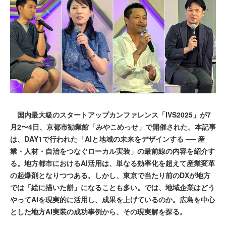
国内最大級のスタートアップカンファレンス「IVS2025」が7
月2〜4日、京都市勧業館「みやこめっせ」で開催された。本記事
は、DAY1で行われた「AIと地域の未来をデザインする ── 産
業・人材・自治をつなぐローカル実装」の最前線の内容を紹介す
る。地方都市におけるAI活用は、単なる効率化を超えて産業変革
の起爆剤となりつつある。しかし、東京で当たり前のDXが地方
では「絵に描いた餅」になることも多い。では、地域企業はどう
やってAIを現実的に活用し、成果を上げているのか。広島を中心
とした地方AI実装の成功事例から、その現実解を探る。