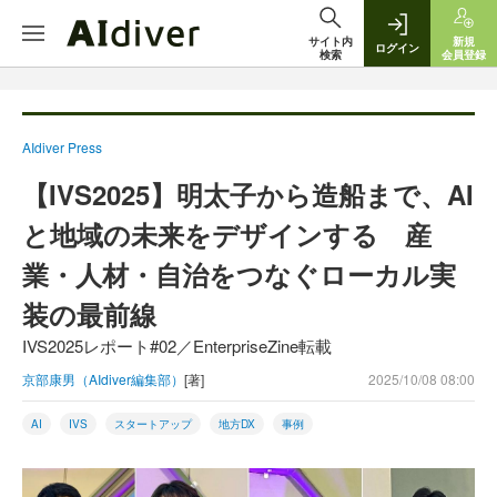
サイト内
新規
ログイン
検索
会員登録
AIdiver Press
【IVS2025】明太子から造船まで、AI
と地域の未来をデザインする 産
業・人材・自治をつなぐローカル実
装の最前線
IVS2025レポート#02／EnterpriseZine転載
京部康男（AIdiver編集部）
[著]
2025/10/08 08:00
AI
IVS
スタートアップ
地方DX
事例