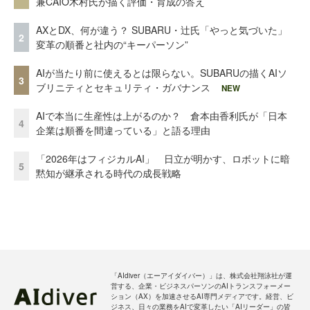
兼CAIO木村氏が描く評価・育成の答え
AXとDX、何が違う？ SUBARU・辻氏「やっと気づいた」
2
変革の順番と社内の“キーパーソン”
AIが当たり前に使えるとは限らない。SUBARUの描くAIソ
3
ブリニティとセキュリティ・ガバナンス
NEW
AIで本当に生産性は上がるのか？ 倉本由香利氏が「日本
4
企業は順番を間違っている」と語る理由
「2026年はフィジカルAI」 日立が明かす、ロボットに暗
5
黙知が継承される時代の成長戦略
「AIdiver（エーアイダイバー）」は、株式会社翔泳社が運
営する、企業・ビジネスパーソンのAIトランスフォーメー
ション（AX）を加速させるAI専門メディアです。経営、ビ
ジネス、日々の業務をAIで変革したい「AIリーダー」の皆