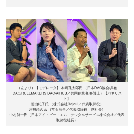
（左より）【モデレータ】 本嶋孔太郎氏 （日本DAO協会/共創
DAO/RULEMAKERS DAO/AiHUB／共同創業者/弁護士）【パネリス
ト】
菅由紀子氏 （株式会社Rejoui／代表取締役）
津幡靖久氏 （常石商事／代表取締役 副社長）
中村健一氏（日本アイ・ビー・エム デジタルサービス株式会社／代表
取締役社長）