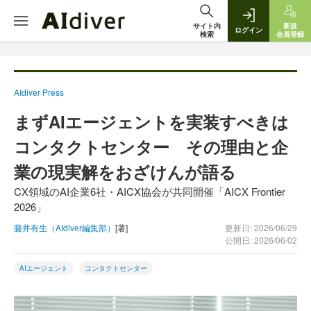
サイト内
新規
ログイン
検索
会員登録
AIdiver Press
まずAIエージェントを実装すべきは
コンタクトセンター その理由と企
業の現実解をおざけんが語る
CX領域のAI企業6社・AICX協会が共同開催「AICX Frontier
2026」
藤井有生（AIdiver編集部）
[著]
更新日: 2026/06/29
公開日: 2026/06/02
AIエージェント
コンタクトセンター