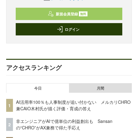
新規会員登録
無料
ログイン
アクセスランキング
今日
月間
AI活用率100％も人事制度が追い付かない メルカリCHRO
1
兼CAIO木村氏が描く評価・育成の答え
非エンジニアがAIで億単位の利益創出も Sansan
2
の“CHRO”がAX兼務で得た手応え