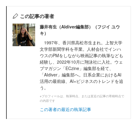
この記事の著者
藤井有生（AIdiver編集部）（フジイ ユウ
キ）
1997年、香川県高松市生まれ。上智大学
文学部新聞学科を卒業。人材会社でインハ
ウスのPMをしながら映画記事の執筆なども
経験し、2022年10月に翔泳社に入社。ウェ
ブマガジン「ECzine」編集部を経て、
「AIdiver」編集部へ。日系企業におけるAI
活用の最前線、AI×ビジネスのトレンドを追
う。
※プロフィールは、執筆時点、または直近の記事の寄稿時点で
の内容です
この著者の最近の執筆記事