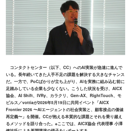
コンタクトセンター（以下、CC）へのAI実装が急速に進んで
いる。長年続いてきた人手不足の課題を解決する大きなチャンス
だ。一方で、PoCばかりが立ち上がり、AIを実務に組み込む前に
足踏みしている企業も少なくない。こうした状況を受け、AICX
協会、AI Shift、IVRy、カラクリ、Gen-AX、RightTouch、モ
ビルス／vottiaが2026年5月19日に共同イベント「AICX
Frontier 2026 〜AIエージェントの社会実装と、顧客接点の価値
再定義〜」を開催。CCが抱える本質的な課題とそれを乗り越え
るメソッドを語り合った。※ここでは、AICX協会 代表理事 小澤
健祐氏による基調講演の様子をレポートする。