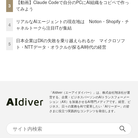
【動画】Claude Codeで自分のPCにAI組織をコピペで作っ
3
てみよう
リアルなAIエージェントの現在地は Notion・Shopify・チ
4
ャネルトークら注目ITが集結
日本企業はDXの失敗を乗り越えられるか マイクロソフ
5
ト・NTTデータ・オラクルが探るAI時代の経営
「AIdiver（エーアイダイバー）」は、株式会社翔泳社が運
営する、企業・ビジネスパーソンのAIトランスフォーメー
ション（AX）を加速させるAI専門メディアです。経営、ビ
ジネス、日々の業務をAIで変革したい「AIリーダー」の皆
さまに役立つ実践的なコンテンツを発信します。