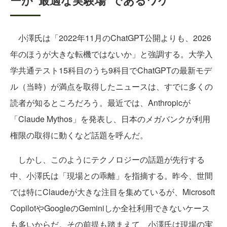
ーが“最適な実験場”であるワケ
小澤氏は「2022年11月のChatGPT公開よりも、2026
年のほうが大きな転機ではないか」と強調する。大学入
学共通テスト15科目のうち9科目でChatGPTの最新モデ
ル（当時）が満点を取得したニュースは、すでに多くの
読者が知るところだろう。最近では、Anthropicが
「Claude Mythos」を発表し、日本のメガバンクが利用
権限の取得に動くなど話題を呼んだ。
しかし、このようにテクノロジーの話題が先行する
中、小澤氏は「現場との乖離」を指摘する。昨今、世間
では特にClaudeが大きな注目を集めているが、Microsoft
CopilotやGoogleのGeminiしか全社利用できないケース
も多いからだ。その前提も踏まえて、小澤氏は現場の実