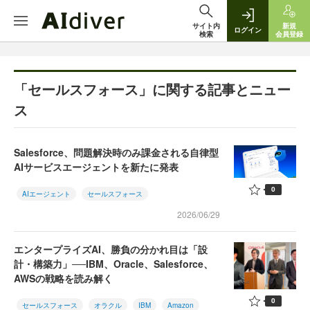
サイト内
新規
ログイン
検索
会員登録
「セールスフォース」に関する記事とニュー
ス
Salesforce、問題解決時のみ課金される自律型
AIサービスエージェントを新たに発表
0
AIエージェント
セールスフォース
2026/06/29
エンタープライズAI、勝負の分かれ目は「設
計・構築力」──IBM、Oracle、Salesforce、
AWSの戦略を読み解く
0
セールスフォース
オラクル
IBM
Amazon