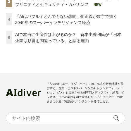
3
ブリニティとセキュリティ・ガバナンス
NEW
「AIはバブル？とんでもない愚問」孫正義が数字で描く
4
2040年のスーパーインテリジェンス経済
AIで本当に生産性は上がるのか？ 倉本由香利氏が「日本
5
企業は順番を間違っている」と語る理由
「AIdiver（エーアイダイバー）」は、株式会社翔泳社が運
営する、企業・ビジネスパーソンのAIトランスフォーメー
ション（AX）を加速させるAI専門メディアです。経営、ビ
ジネス、日々の業務をAIで変革したい「AIリーダー」の皆
さまに役立つ実践的なコンテンツを発信します。