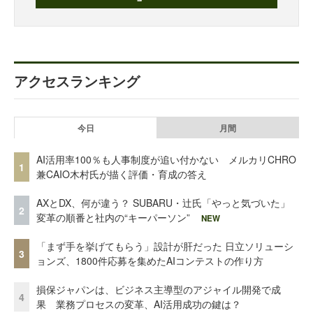
アクセスランキング
今日
月間
AI活用率100％も人事制度が追い付かない メルカリCHRO
1
兼CAIO木村氏が描く評価・育成の答え
AXとDX、何が違う？ SUBARU・辻氏「やっと気づいた」
2
変革の順番と社内の“キーパーソン”
NEW
「まず手を挙げてもらう」設計が肝だった 日立ソリューシ
3
ョンズ、1800件応募を集めたAIコンテストの作り方
損保ジャパンは、ビジネス主導型のアジャイル開発で成
4
果 業務プロセスの変革、AI活用成功の鍵は？