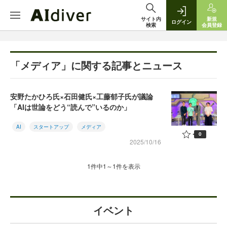
サイト内
新規
ログイン
検索
会員登録
「メディア」に関する記事とニュース
安野たかひろ氏×石田健氏×工藤郁子氏が議論
「AIは世論をどう“読んで”いるのか」
AI
スタートアップ
メディア
0
2025/10/16
1件中1～1件を表示
イベント