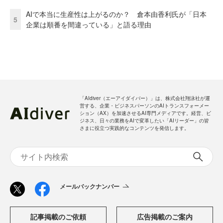
AIで本当に生産性は上がるのか？ 倉本由香利氏が「日本
5
企業は順番を間違っている」と語る理由
「AIdiver（エーアイダイバー）」は、株式会社翔泳社が運
営する、企業・ビジネスパーソンのAIトランスフォーメー
ション（AX）を加速させるAI専門メディアです。経営、ビ
ジネス、日々の業務をAIで変革したい「AIリーダー」の皆
さまに役立つ実践的なコンテンツを発信します。
メールバックナンバー
記事掲載のご依頼
広告掲載のご案内