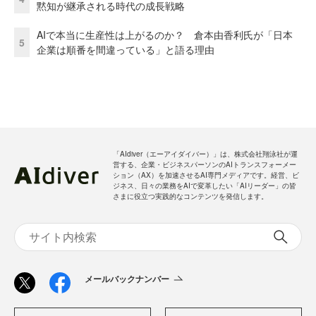
黙知が継承される時代の成長戦略
AIで本当に生産性は上がるのか？ 倉本由香利氏が「日本
5
企業は順番を間違っている」と語る理由
「AIdiver（エーアイダイバー）」は、株式会社翔泳社が運
営する、企業・ビジネスパーソンのAIトランスフォーメー
ション（AX）を加速させるAI専門メディアです。経営、ビ
ジネス、日々の業務をAIで変革したい「AIリーダー」の皆
さまに役立つ実践的なコンテンツを発信します。
メールバックナンバー