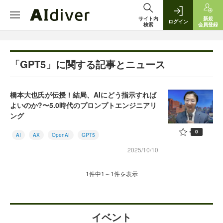
サイト内
新規
ログイン
検索
会員登録
「GPT5」に関する記事とニュース
橋本大也氏が伝授！結局、AIにどう指示すれば
よいのか?〜5.0時代のプロンプトエンジニアリ
ング
0
AI
AX
OpenAI
GPT5
2025/10/10
1件中1～1件を表示
イベント