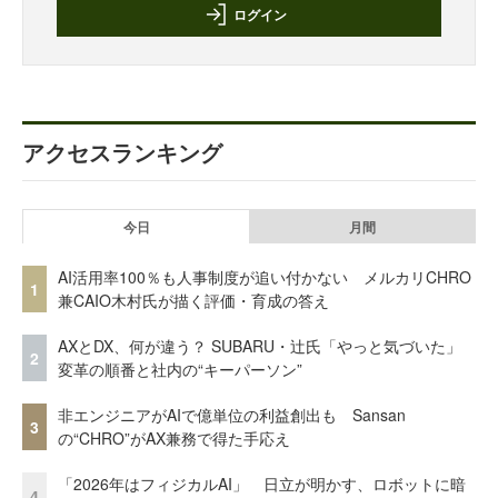
ログイン
アクセスランキング
今日
月間
AI活用率100％も人事制度が追い付かない メルカリCHRO
1
兼CAIO木村氏が描く評価・育成の答え
AXとDX、何が違う？ SUBARU・辻氏「やっと気づいた」
2
変革の順番と社内の“キーパーソン”
非エンジニアがAIで億単位の利益創出も Sansan
3
の“CHRO”がAX兼務で得た手応え
「2026年はフィジカルAI」 日立が明かす、ロボットに暗
4