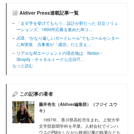
AIdiver Press連載記事一覧
「まず手を挙げてもらう」設計が肝だった 日立ソリュ
ーションズ、1800件応募を集めたAIコ...
JCB、“かなり厳しいガードレール”でもコールセンター
にAI実装 当事者が「成功」だと言え...
リアルなAIエージェントの現在地は Notion・
Shopify・チャネルトークら注目IT...
もっと読む
この記事の著者
藤井有生（AIdiver編集部）（フジイ ユウ
キ）
1997年、香川県高松市生まれ。上智大学
文学部新聞学科を卒業。人材会社でインハ
ウスのPMをしながら映画記事の執筆なども