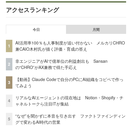
アクセスランキング
今日
月間
AI活用率100％も人事制度が追い付かない メルカリCHRO
1
兼CAIO木村氏が描く評価・育成の答え
非エンジニアがAIで億単位の利益創出も Sansan
2
の“CHRO”がAX兼務で得た手応え
【動画】Claude Codeで自分のPCにAI組織をコピペで作っ
3
てみよう
リアルなAIエージェントの現在地は Notion・Shopify・チ
4
ャネルトークら注目ITが集結
“なぜ”を聞かずに本音を引き出す ファクトファインディン
5
グで変わるAI時代の営業