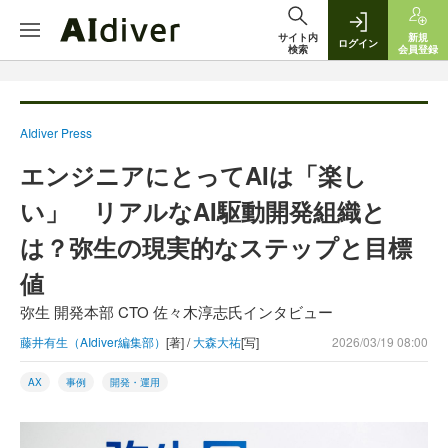
サイト内
新規
ログイン
検索
会員登録
AIdiver Press
エンジニアにとってAIは「楽し
い」 リアルなAI駆動開発組織と
は？弥生の現実的なステップと目標
値
弥生 開発本部 CTO 佐々木淳志氏インタビュー
藤井有生（AIdiver編集部）
[著] /
大森大祐
[写]
2026/03/19 08:00
AX
事例
開発・運用