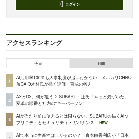
ログイン
アクセスランキング
今日
月間
AI活用率100％も人事制度が追い付かない メルカリCHRO
1
兼CAIO木村氏が描く評価・育成の答え
AXとDX、何が違う？ SUBARU・辻氏「やっと気づいた」
2
変革の順番と社内の“キーパーソン”
AIが当たり前に使えるとは限らない。SUBARUの描くAIソ
3
ブリニティとセキュリティ・ガバナンス
NEW
AIで本当に生産性は上がるのか？ 倉本由香利氏が「日本
4