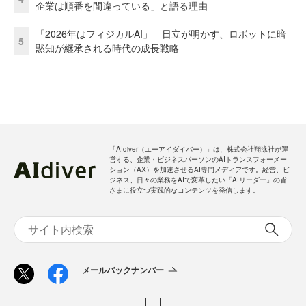
企業は順番を間違っている」と語る理由
「2026年はフィジカルAI」 日立が明かす、ロボットに暗
5
黙知が継承される時代の成長戦略
「AIdiver（エーアイダイバー）」は、株式会社翔泳社が運
営する、企業・ビジネスパーソンのAIトランスフォーメー
ション（AX）を加速させるAI専門メディアです。経営、ビ
ジネス、日々の業務をAIで変革したい「AIリーダー」の皆
さまに役立つ実践的なコンテンツを発信します。
メールバックナンバー