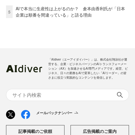
AIで本当に生産性は上がるのか？ 倉本由香利氏が「日本
5
企業は順番を間違っている」と語る理由
「AIdiver（エーアイダイバー）」は、株式会社翔泳社が運
営する、企業・ビジネスパーソンのAIトランスフォーメー
ション（AX）を加速させるAI専門メディアです。経営、ビ
ジネス、日々の業務をAIで変革したい「AIリーダー」の皆
さまに役立つ実践的なコンテンツを発信します。
メールバックナンバー
記事掲載のご依頼
広告掲載のご案内