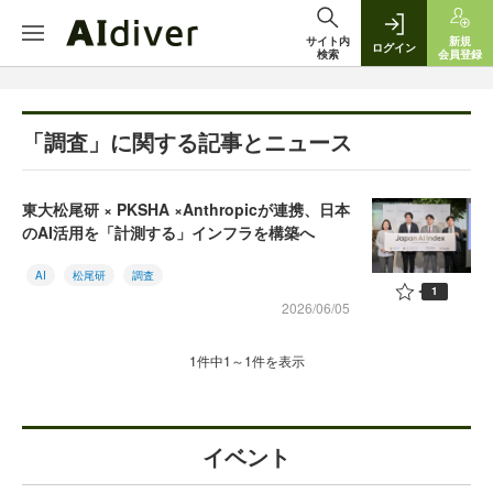
サイト内
新規
ログイン
検索
会員登録
「調査」に関する記事とニュース
東⼤松尾研 × PKSHA ×Anthropicが連携、日本
のAI活用を「計測する」インフラを構築へ
AI
松尾研
調査
1
2026/06/05
1件中1～1件を表示
イベント