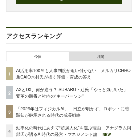
アクセスランキング
今日
月間
AI活用率100％も人事制度が追い付かない メルカリCHRO
1
兼CAIO木村氏が描く評価・育成の答え
AXとDX、何が違う？ SUBARU・辻氏「やっと気づいた」
2
変革の順番と社内の“キーパーソン”
「2026年はフィジカルAI」 日立が明かす、ロボットに暗
3
黙知が継承される時代の成長戦略
効率化の時代にあえて“超属人化”を選ぶ理由 アナグラム阿
4
部氏が語るAI時代の経営・マネジメント論
NEW