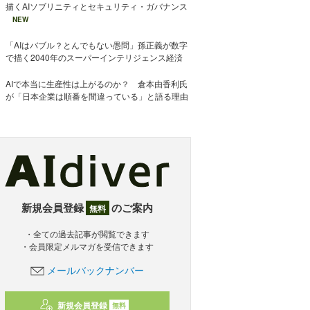
描くAIソブリニティとセキュリティ・ガバナンス
NEW
「AIはバブル？とんでもない愚問」孫正義が数字
で描く2040年のスーパーインテリジェンス経済
AIで本当に生産性は上がるのか？ 倉本由香利氏
が「日本企業は順番を間違っている」と語る理由
新規会員登録
のご案内
無料
・全ての過去記事が閲覧できます
・会員限定メルマガを受信できます
メールバックナンバー
新規会員登録
無料