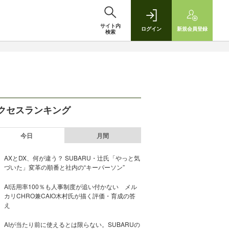
サイト内
ログイン
新規
会員登録
検索
クセスランキング
今日
月間
AXとDX、何が違う？ SUBARU・辻氏「やっと気
づいた」変革の順番と社内の“キーパーソン”
AI活用率100％も人事制度が追い付かない メル
カリCHRO兼CAIO木村氏が描く評価・育成の答
え
AIが当たり前に使えるとは限らない。SUBARUの