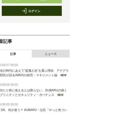
ログイン
着記事
記事
ニュース
/08/07 08:00
化の時代にあえて“超属人化”を選ぶ理由 アナグラ
部氏が語るAI時代の経営・マネジメント論
NEW
/08/06 08:00
が当たり前に使えるとは限らない。SUBARUの描く
ソブリニティとセキュリティ・ガバナンス
NEW
/08/05 08:00
とDX、何が違う？ SUBARU・辻氏「やっと気づい