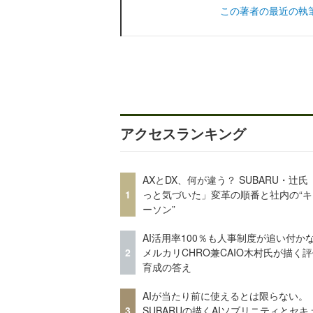
この著者の最近の執
アクセスランキング
AXとDX、何が違う？ SUBARU・辻氏
1
っと気づいた」変革の順番と社内の“キ
ーソン”
AI活用率100％も人事制度が追い付
2
メルカリCHRO兼CAIO木村氏が描く
育成の答え
AIが当たり前に使えるとは限らない。
3
SUBARUの描くAIソブリニティとセキ