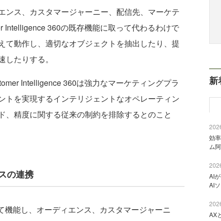
エンス、カスタマージャーニー、配信先、マーケテ
 Intelligence 360の既存機能に取って代わるわけで
えて動作し、適切なオブジェクトを抽出したり、提
速したりする。
新
r Intelligence 360は強力なマーケティングプラ
ントを実現するインテリジェントなオペレーティン
ド、精度に関する従来の制約を排除するとのこと
2026
効率
ム阿
2026
ンスの連携
AI
AI
2026
ーとして機能し、オーディエンス、カスタマージャーニ
AX