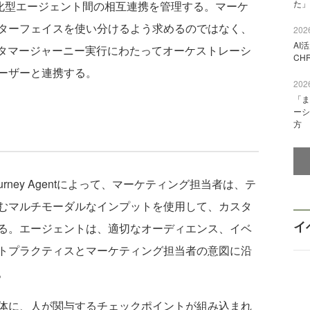
た」
化型エージェント間の相互連携を管理する。マーケ
ターフェイスを使い分けるよう求めるのではなく、
2026
AI
スタマージャーニー実行にわたってオーケストレーシ
CH
ーザーと連携する。
2026
「ま
ーシ
方
360のJourney Agentによって、マーケティング担当者は、テ
むマルチモーダルなインプットを使用して、カスタ
イ
る。エージェントは、適切なオーディエンス、イベ
トプラクティスとマーケティング担当者の意図に沿
。
体に、人が関与するチェックポイントが組み込まれ