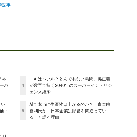
筆記事
「や
「AIはバブル？とんでもない愚問」孫正義
ーパ
4
が数字で描く2040年のスーパーインテリジ
ェンス経済
かない
AIで本当に生産性は上がるのか？ 倉本由
評価・
5
香利氏が「日本企業は順番を間違ってい
る」と語る理由
ュリ