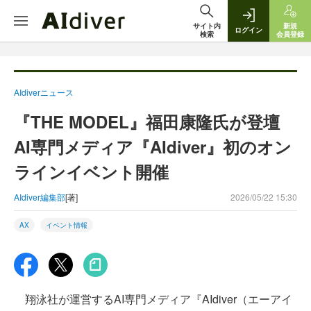
サイト内
新規
ログイン
検索
会員登録
AIdiverニュース
『THE MODEL』福田康隆氏が登壇
AI専門メディア『AIdiver』初のオン
ラインイベント開催
AIdiver編集部
[著]
2026/05/22 15:30
AX
イベント情報
翔泳社が運営するAI専門メディア『AIdiver（エーアイ