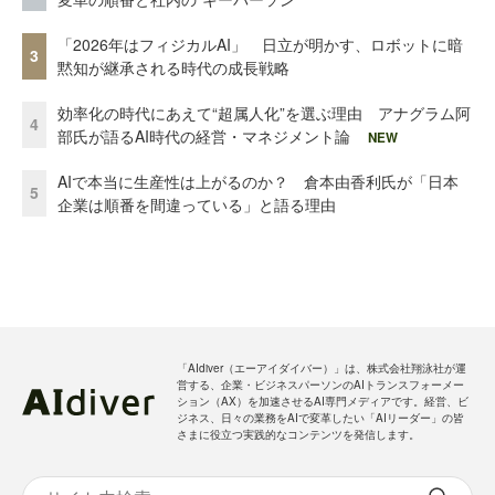
「2026年はフィジカルAI」 日立が明かす、ロボットに暗
3
黙知が継承される時代の成長戦略
効率化の時代にあえて“超属人化”を選ぶ理由 アナグラム阿
4
部氏が語るAI時代の経営・マネジメント論
NEW
AIで本当に生産性は上がるのか？ 倉本由香利氏が「日本
5
企業は順番を間違っている」と語る理由
「AIdiver（エーアイダイバー）」は、株式会社翔泳社が運
営する、企業・ビジネスパーソンのAIトランスフォーメー
ション（AX）を加速させるAI専門メディアです。経営、ビ
ジネス、日々の業務をAIで変革したい「AIリーダー」の皆
さまに役立つ実践的なコンテンツを発信します。