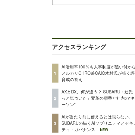
アクセスランキング
AI活用率100％も人事制度が追い付
1
メルカリCHRO兼CAIO木村氏が描く
育成の答え
AXとDX、何が違う？ SUBARU・辻氏
2
っと気づいた」変革の順番と社内の“キ
ーソン”
AIが当たり前に使えるとは限らない。
3
SUBARUの描くAIソブリニティとセキ
ティ・ガバナンス
NEW