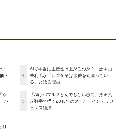
かない
AIで本当に生産性は上がるのか？ 倉本由
評価・
4
香利氏が「日本企業は順番を間違ってい
る」と語る理由
「や
「AIはバブル？とんでもない愚問」孫正義
ーパ
5
が数字で描く2040年のスーパーインテリジ
ェンス経済
ュリ