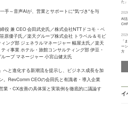
た」
一手～音声AIが、営業とサポートに"気づき"を与
2026
AI
CH
取締役 兼 CEO 会田武史氏／株式会社NTTドコモ・ベ
2026
O 笹原優子氏／楽天グループ株式会社 トラベル＆モビ
「ま
ティング部 ジェネラルマネージャー 幅屋太氏／楽天
ーシ
リティ事業 ホテル・旅館コンサルティング部 伊豆・
方
ループ マネージャー 小宮山健太氏
」へと進化する新潮流を提示し、ビジネス成長を加
。RevComm CEOの会田氏と有識者・導入企業
営業・CX改善の具体策と実装例を徹底的に議論す
イ