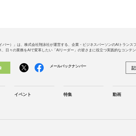
アイダイバー）」は、株式会社翔泳社が運営する、企業・ビジネスパーソンのAIトランス
ス、日々の業務をAIで変革したい「AIリーダー」の皆さまに役立つ実践的なコンテ
メールバックナンバー
記
録
イベント
特集
動画