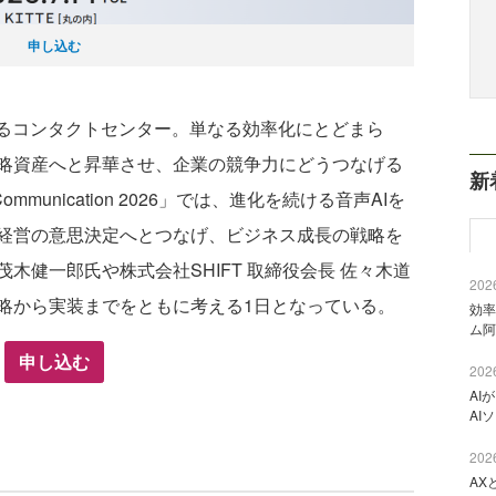
申し込む
るコンタクトセンター。単なる効率化にとどまら
略資産へと昇華させ、企業の競争力にどうつなげる
新
mmunication 2026」では、進化を続ける音声AIを
経営の意思決定へとつなげ、ビジネス成長の戦略を
木健一郎氏や株式会社SHIFT 取締役会長 佐々木道
2026
略から実装までをともに考える1日となっている。
効率
ム阿
申し込む
2026
AI
AI
2026
AX