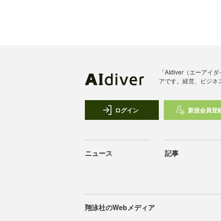
「AIdiver（エー
アです。経営、ビジネ
ログイン
新規会員登
ニュース
記事
翔泳社のWebメディア