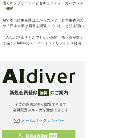
描くAIソブリニティとセキュリティ・ガバナンス
NEW
AIで本当に生産性は上がるのか？ 倉本由香利氏
が「日本企業は順番を間違っている」と語る理由
「AIはバブル？とんでもない愚問」孫正義が数字
で描く2040年のスーパーインテリジェンス経済
新規会員登録
のご案内
無料
・全ての過去記事が閲覧できます
・会員限定メルマガを受信できます
メールバックナンバー
新規会員登録
無料