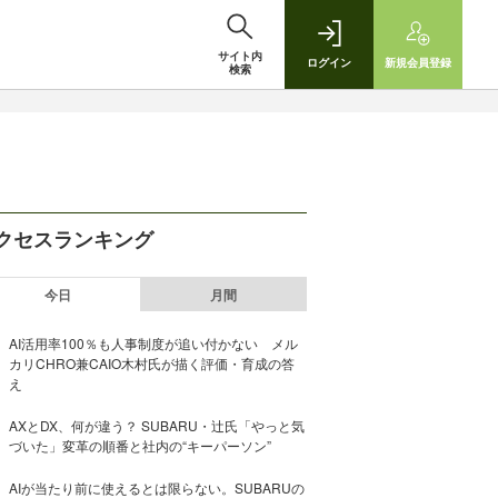
サイト内
ログイン
新規
会員登録
検索
クセスランキング
今日
月間
AI活用率100％も人事制度が追い付かない メル
カリCHRO兼CAIO木村氏が描く評価・育成の答
え
AXとDX、何が違う？ SUBARU・辻氏「やっと気
づいた」変革の順番と社内の“キーパーソン”
AIが当たり前に使えるとは限らない。SUBARUの