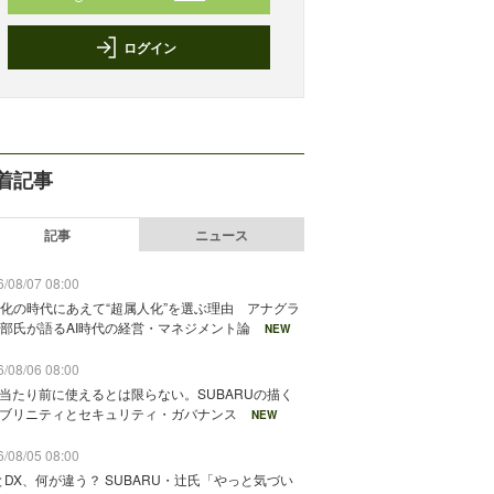
ログイン
着記事
記事
ニュース
/08/07 08:00
化の時代にあえて“超属人化”を選ぶ理由 アナグラ
部氏が語るAI時代の経営・マネジメント論
NEW
/08/06 08:00
が当たり前に使えるとは限らない。SUBARUの描く
ソブリニティとセキュリティ・ガバナンス
NEW
/08/05 08:00
とDX、何が違う？ SUBARU・辻氏「やっと気づい