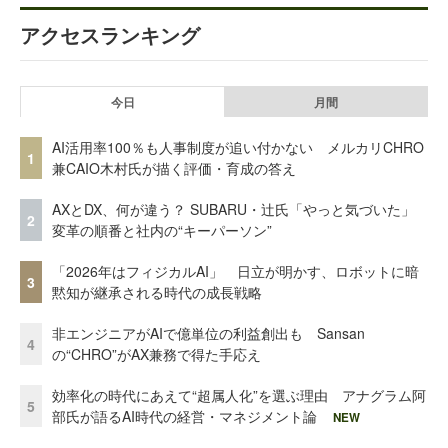
アクセスランキング
今日
月間
AI活用率100％も人事制度が追い付かない メルカリCHRO
1
兼CAIO木村氏が描く評価・育成の答え
AXとDX、何が違う？ SUBARU・辻氏「やっと気づいた」
2
変革の順番と社内の“キーパーソン”
「2026年はフィジカルAI」 日立が明かす、ロボットに暗
3
黙知が継承される時代の成長戦略
非エンジニアがAIで億単位の利益創出も Sansan
4
の“CHRO”がAX兼務で得た手応え
効率化の時代にあえて“超属人化”を選ぶ理由 アナグラム阿
5
部氏が語るAI時代の経営・マネジメント論
NEW