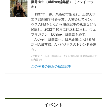
藤井有生（AIdiver編集部）（フジイ ユウ
キ）
1997年、香川県高松市生まれ。上智大学
文学部新聞学科を卒業。人材会社でインハ
ウスのPMをしながら映画記事の執筆なども
経験し、2022年10月に翔泳社に入社。ウェ
ブマガジン「ECzine」編集部を経て、
「AIdiver」編集部へ。日系企業におけるAI
活用の最前線、AI×ビジネスのトレンドを追
う。
※プロフィールは、執筆時点、または直近の記事の寄稿時点で
の内容です
この著者の最近の執筆記事
イベント