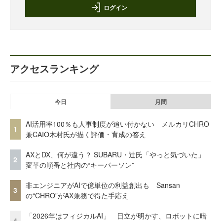
ログイン
アクセスランキング
今日
月間
AI活用率100％も人事制度が追い付かない メルカリCHRO
1
兼CAIO木村氏が描く評価・育成の答え
AXとDX、何が違う？ SUBARU・辻氏「やっと気づいた」
2
変革の順番と社内の“キーパーソン”
非エンジニアがAIで億単位の利益創出も Sansan
3
の“CHRO”がAX兼務で得た手応え
「2026年はフィジカルAI」 日立が明かす、ロボットに暗
4