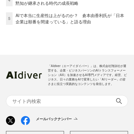
黙知が継承される時代の成長戦略
AIで本当に生産性は上がるのか？ 倉本由香利氏が「日本
5
企業は順番を間違っている」と語る理由
「AIdiver（エーアイダイバー）」は、株式会社翔泳社が運
営する、企業・ビジネスパーソンのAIトランスフォーメー
ション（AX）を加速させるAI専門メディアです。経営、ビ
ジネス、日々の業務をAIで変革したい「AIリーダー」の皆
さまに役立つ実践的なコンテンツを発信します。
メールバックナンバー