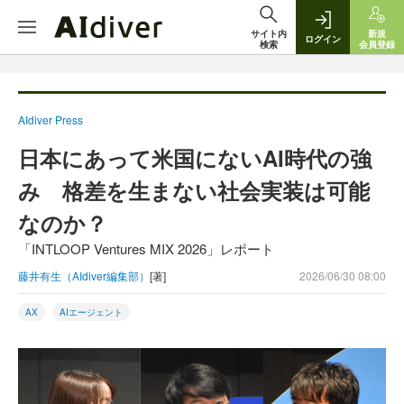
サイト内
新規
ログイン
検索
会員登録
AIdiver Press
日本にあって米国にないAI時代の強
み 格差を生まない社会実装は可能
なのか？
「INTLOOP Ventures MIX 2026」レポート
藤井有生（AIdiver編集部）
[著]
2026/06/30 08:00
AX
AIエージェント