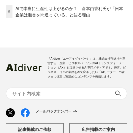
AIで本当に生産性は上がるのか？ 倉本由香利氏が「日本
5
企業は順番を間違っている」と語る理由
「AIdiver（エーアイダイバー）」は、株式会社翔泳社が運
営する、企業・ビジネスパーソンのAIトランスフォーメー
ション（AX）を加速させるAI専門メディアです。経営、ビ
ジネス、日々の業務をAIで変革したい「AIリーダー」の皆
さまに役立つ実践的なコンテンツを発信します。
メールバックナンバー
記事掲載のご依頼
広告掲載のご案内