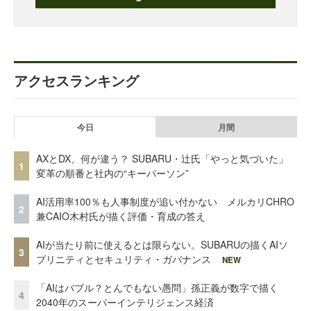
アクセスランキング
今日
月間
AXとDX、何が違う？ SUBARU・辻氏「やっと気づいた」
1
変革の順番と社内の“キーパーソン”
AI活用率100％も人事制度が追い付かない メルカリCHRO
2
兼CAIO木村氏が描く評価・育成の答え
AIが当たり前に使えるとは限らない。SUBARUの描くAIソ
3
ブリニティとセキュリティ・ガバナンス
NEW
「AIはバブル？とんでもない愚問」孫正義が数字で描く
4
2040年のスーパーインテリジェンス経済