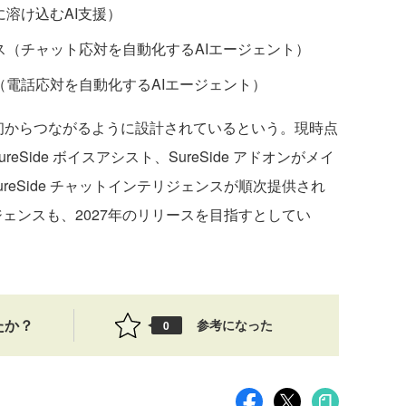
務に溶け込むAI支援）
ェンス（チャット応対を自動化するAIエージェント）
ンス（電話応対を自動化するAIエージェント）
からつながるように設計されているという。現時点
reSide ボイスアシスト、SureSide アドオンがメイ
ureSide チャットインテリジェンスが順次提供され
リジェンスも、2027年のリリースを目指すとしてい
たか？
参考になった
0