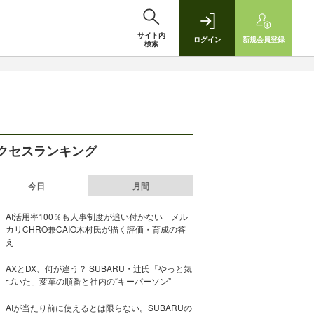
サイト内
ログイン
新規
会員登録
検索
クセスランキング
今日
月間
AI活用率100％も人事制度が追い付かない メル
カリCHRO兼CAIO木村氏が描く評価・育成の答
え
AXとDX、何が違う？ SUBARU・辻氏「やっと気
づいた」変革の順番と社内の“キーパーソン”
AIが当たり前に使えるとは限らない。SUBARUの