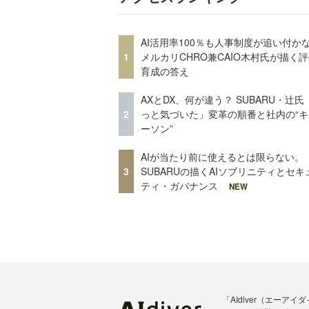
AI活用率100％も人事制度が追い付
1
メルカリCHRO兼CAIO木村氏が描く
育成の答え
AXとDX、何が違う？ SUBARU・辻氏
2
っと気づいた」変革の順番と社内の“キ
ーソン”
AIが当たり前に使えるとは限らない。
3
SUBARUの描くAIソブリニティとセキ
ティ・ガバナンス
NEW
「AIdiver（エー