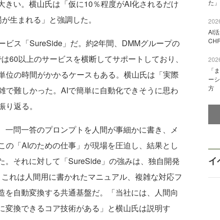
大きい。横山氏は「仮に10％程度がAI化されるだけ
た」
市場が生まれる」と強調した。
2026
AI
CH
ス「SureSide」だ。約2年間、DMMグループの
では60以上のサービスを横断してサポートしており、
2026
「ま
単位の時間がかかるケースもある。横山氏は「実際
ーシ
方
雑で難しかった。AIで簡単に自動化できそうに思わ
振り返る。
、一問一答のプロンプトを人間が事細かに書き、メ
この「AIのための仕事」が現場を圧迫し、結果とし
イ
。それに対して「SureSide」の強みは、独自開発
ある。これは人間用に書かれたマニュアル、複雑な対応フ
構造を自動変換する共通基盤だ。「当社には、人間向
うに変換できるコア技術がある」と横山氏は説明す