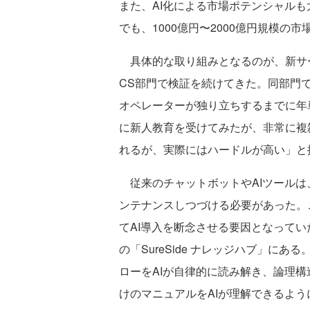
また、AI化による市場ポテンシャルも
でも、1000億円〜2000億円規模の
具体的な取り組みとなるのが、新サービ
CS部門で検証を続けてきた。同部門
オペレーターが独り立ちするまでに年
に新人教育を受けてみたが、非常に複
れるが、実際にはハードルが高い」と
従来のチャットボットやAIツールは
ンテナンスしつづける必要があった。
てAI導入を断念させる要因となっていた
の「SureSide ナレッジハブ」に
ローをAIが自律的に読み解き、論理
けのマニュアルをAIが理解できるよ