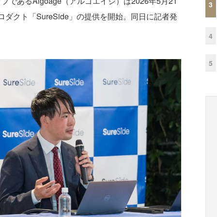
であるAlgoage（アルゴエイジ）は2026年5月21
3
ダクト「SureSide」の提供を開始。同日に記者発
4
5