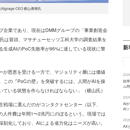
Algoage CEO 横⼭勇輝氏
企業であり、現在はDMMグループの「事業創造会
輝氏は冒頭、マサチューセッツ工科大学の調査結果を
新
生成AIのPoC失敗率が95%に達している現状に警
ターが恩恵を受ける一方で、マジョリティ層には価値
2026
この『PoCの壁』を突破するには、人間がAIを操
効率
ム阿
動いている状態を作らなければならない」（横山氏）
2026
主戦場に選んだのがコンタクトセンター（以下、
AI
AI
の人件費は年間1〜2兆円にのぼるという。現場では
2026
深刻化しており、AIによる省力化はニーズが高い。
AX