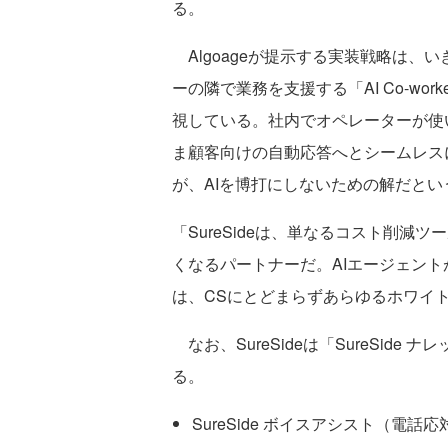
る。
Algoageが提示する実装戦略は、
ーの隣で業務を支援する「AI Co-w
視している。社内でオペレーターが使
ま顧客向けの自動応答へとシームレス
が、AIを博打にしないための解だとい
「SureSideは、単なるコスト削
くなるパートナーだ。AIエージェン
は、CSにとどまらずあらゆるホワイ
なお、SureSideは「SureSid
る。
SureSide ボイスアシスト（電話