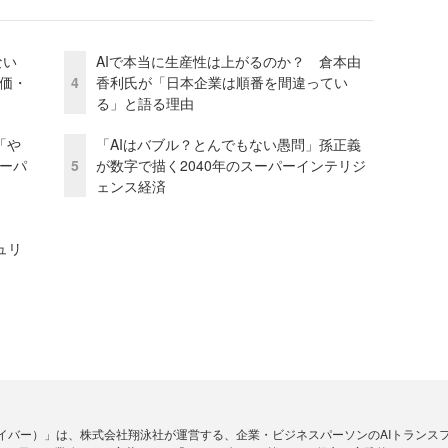
かない
AIで本当に生産性は上がるのか？ 倉本由
評価・
4
香利氏が「日本企業は順番を間違ってい
る」と語る理由
「や
「AIはバブル？とんでもない愚問」孫正義
ーパ
5
が数字で描く2040年のスーパーインテリジ
ェンス経済
ュリ
アイダイバー）」は、株式会社翔泳社が運営する、企業・ビジネスパーソンのAIトランス