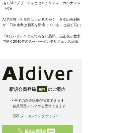
描くAIソブリニティとセキュリティ・ガバナンス
NEW
AIで本当に生産性は上がるのか？ 倉本由香利氏
が「日本企業は順番を間違っている」と語る理由
「AIはバブル？とんでもない愚問」孫正義が数字
で描く2040年のスーパーインテリジェンス経済
新規会員登録
のご案内
無料
・全ての過去記事が閲覧できます
・会員限定メルマガを受信できます
メールバックナンバー
新規会員登録
無料