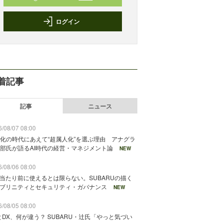
ログイン
着記事
記事
ニュース
/08/07 08:00
化の時代にあえて“超属人化”を選ぶ理由 アナグラ
部氏が語るAI時代の経営・マネジメント論
NEW
/08/06 08:00
が当たり前に使えるとは限らない。SUBARUの描く
ソブリニティとセキュリティ・ガバナンス
NEW
/08/05 08:00
とDX、何が違う？ SUBARU・辻氏「やっと気づい