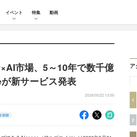
イベント
特集
動画
AI市場、5～10年で数千億
ア
geが新サービス発表
2026/05/22 13:00
1
客体験
2