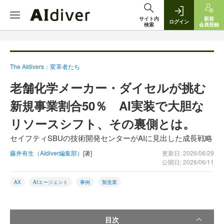
サイト内
新規
ログイン
検索
会員登録
The AIdivers：変革者たち
老舗化学メーカー・ダイセルが挑む
新規事業割合50％ AI実装で大胆な
リソースシフト、その裏側とは。
セイフティSBUの技術開発センターがAIに見出した成長戦略
藤井有生（AIdiver編集部）
[著]
更新日: 2026/06/29
公開日: 2026/06/11
AX
AIエージェント
事例
製造業
目次