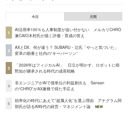
今日
月間
AI活用率100％も人事制度が追い付かない メルカリCHRO
1
兼CAIO木村氏が描く評価・育成の答え
AXとDX、何が違う？ SUBARU・辻氏「やっと気づいた」
2
変革の順番と社内の“キーパーソン”
「2026年はフィジカルAI」 日立が明かす、ロボットに暗
3
黙知が継承される時代の成長戦略
非エンジニアがAIで億単位の利益創出も Sansan
4
の“CHRO”がAX兼務で得た手応え
効率化の時代にあえて“超属人化”を選ぶ理由 アナグラム阿
5
部氏が語るAI時代の経営・マネジメント論
NEW