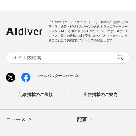
「AIdiver（エーアイダイバー）」は、株式会社翔泳社が運
営する、企業・ビジネスパーソンのAIトランスフォーメー
ション（AX）を加速させるAI専門メディアです。経営、ビ
ジネス、日々の業務をAIで変革したい「AIリーダー」の皆
さまに役立つ実践的なコンテンツを発信します。
メールバックナンバー
記事掲載のご依頼
広告掲載のご案内
ニュース
記事