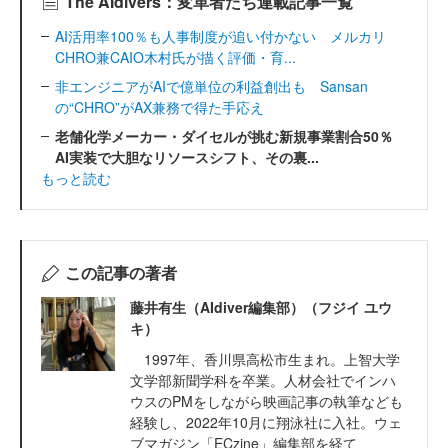
The AIdivers：変革者たち連載記事一覧
AI活用率100％も人事制度が追い付かない メルカリ
CHRO兼CAIO木村氏が描く評価・育...
非エンジニアがAIで億単位の利益創出も Sansan
の“CHRO”がAX兼務で得た手応え
老舗化学メーカー・ダイセルが挑む新規事業割合50％
AI実装で大胆なリソースシフト、その裏...
もっと読む
この記事の著者
藤井有生（AIdiver編集部）（フジイ ユウ
キ）
1997年、香川県高松市生まれ。上智大学
文学部新聞学科を卒業。人材会社でインハ
ウスのPMをしながら映画記事の執筆なども
経験し、2022年10月に翔泳社に入社。ウェ
ブマガジン「ECzine」編集部を経て、