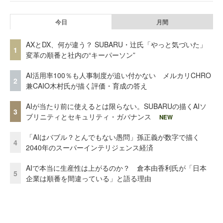
今日
月間
AXとDX、何が違う？ SUBARU・辻氏「やっと気づいた」
1
変革の順番と社内の“キーパーソン”
AI活用率100％も人事制度が追い付かない メルカリCHRO
2
兼CAIO木村氏が描く評価・育成の答え
AIが当たり前に使えるとは限らない。SUBARUの描くAIソ
3
ブリニティとセキュリティ・ガバナンス
NEW
「AIはバブル？とんでもない愚問」孫正義が数字で描く
4
2040年のスーパーインテリジェンス経済
AIで本当に生産性は上がるのか？ 倉本由香利氏が「日本
5
企業は順番を間違っている」と語る理由