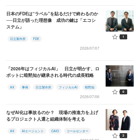
日本のFDEは“ラベル”を貼るだけで終わるのか
──日立が語った理想像 成功の鍵は「エコシ
ステム」
1
日立製作所
FDE
2026/07/07
「2026年はフィジカルAI」 日立が明かす、ロ
ボットに暗黙知が継承される時代の成長戦略
AX
事例
日立製作所
フィジカルAI
暗黙知
0
2026/07/06
なぜAI化は事故るのか？ 現場の推進力を上げ
るプロジェクト人選と組織体制を考える
AX
AIエージェント
CAIO
コールセンター
2