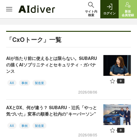
サイト内
新規
ログイン
検索
会員登録
「CxOトーク」一覧
AIが当たり前に使えるとは限らない。SUBARU
の描くAIソブリニティとセキュリティ・ガバナ
ンス
0
AX
事例
製造業
2026/08/06
AXとDX、何が違う？ SUBARU・辻氏「やっと
気づいた」変革の順番と社内の“キーパーソン”
AX
事例
製造業
0
2026/08/05