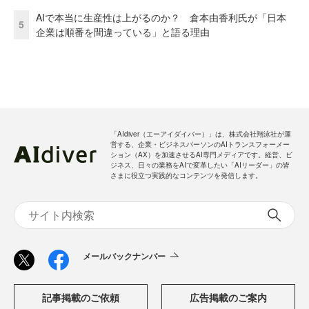
AIで本当に生産性は上がるのか？ 倉本由香利氏が「日本
5
企業は順番を間違っている」と語る理由
「AIdiver（エーアイダイバー）」は、株式会社翔泳社が運
営する、企業・ビジネスパーソンのAIトランスフォーメー
ション（AX）を加速させるAI専門メディアです。経営、ビ
ジネス、日々の業務をAIで変革したい「AIリーダー」の皆
さまに役立つ実践的なコンテンツを発信します。
メールバックナンバー
記事掲載のご依頼
広告掲載のご案内