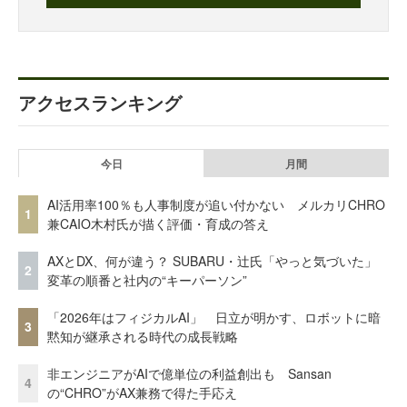
アクセスランキング
今日
月間
AI活用率100％も人事制度が追い付かない メルカリCHRO
1
兼CAIO木村氏が描く評価・育成の答え
AXとDX、何が違う？ SUBARU・辻氏「やっと気づいた」
2
変革の順番と社内の“キーパーソン”
「2026年はフィジカルAI」 日立が明かす、ロボットに暗
3
黙知が継承される時代の成長戦略
非エンジニアがAIで億単位の利益創出も Sansan
4
の“CHRO”がAX兼務で得た手応え