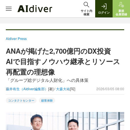
サイト内
新規
ログイン
検索
会員登録
AIdiver Press
ANAが掲げた2,700億円のDX投資
AIで目指すノウハウ継承とリソース
再配置の理想像
「グループ総デジタル人財化」への具体策
藤井有生（AIdiver編集部）
[著] /
大森大祐
[写]
2026/03/05 08:00
コンタクトセンター
顧客体験