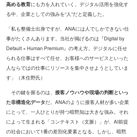
高める教育
にも力を入れていく。デジタル活用を強化す
る中、企業としての強みを“人”だと定義した。
「私も整備士出身ですが、ANAには人でしかできない仕
事がたくさんあります。当社が掲げるのは『Digital by
Default × Human Premium』の考え方。デジタルに任せ
られる仕事はすべて任せ、お客様へのサービスといった
人ならではの仕事にリソースを集中させようとしていま
す」（木住野氏）
その鍵を握るのは、
接客ノウハウや現場の判断といっ
た非構造化データ
だ。ANAのように接客人材が多い企業
にとって、一人ひとりが持つ暗黙知は大きな強み。それ
によって生まれる「コンテキスト（文脈）」が、AI前提
の社会において1番の差別化要素となる。しかし、暗黙