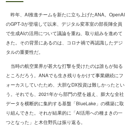
昨年、AI推進チームを新たに立ち上げたANA。OpenAI
のGPT-3が登場して以来、デジタル変革室の部長陣全員
で生成AIの活用について議論を重ね、取り組みを進めて
きた。その背景にあるのは、コロナ禍で再認識したデジ
タルの重要性だ。
当時の航空業界が甚大な打撃を受けたのは誰もが知る
ところだろう。ANAでも生き残りをかけて事業継続にフ
ォーカスしていたため、大胆なDX投資は難しかったとい
う。それでも、2021年から部門の壁を越え、膨大な全社
データを横断的に集約する基盤「BlueLake」の構築に取
り組んできた。それが結果的に「AI活用への種まきの一
つとなった」と木住野氏は振り返る。