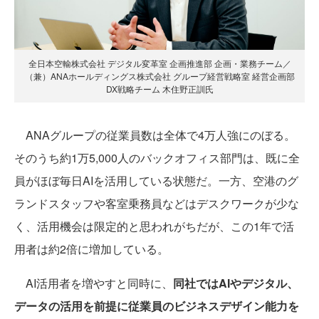
全日本空輸株式会社 デジタル変革室 企画推進部 企画・業務チーム／
（兼）ANAホールディングス株式会社 グループ経営戦略室 経営企画部
DX戦略チーム 木住野正訓氏
ANAグループの従業員数は全体で4万人強にのぼる。
そのうち約1万5,000人のバックオフィス部門は、既に全
員がほぼ毎日AIを活用している状態だ。一方、空港のグ
ランドスタッフや客室乗務員などはデスクワークが少な
く、活用機会は限定的と思われがちだが、この1年で活
用者は約2倍に増加している。
AI活用者を増やすと同時に、
同社ではAIやデジタル、
データの活用を前提に従業員のビジネスデザイン能力を