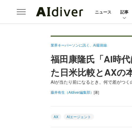
ニュース
記事
業界キーパーソンに訊く、AI最前線
福田康隆氏「AI時
た日米比較とAXの
AIが当たり前になるとき、何で差がつく
藤井有生（AIdiver編集部）
[著]
AX
AIエージェント